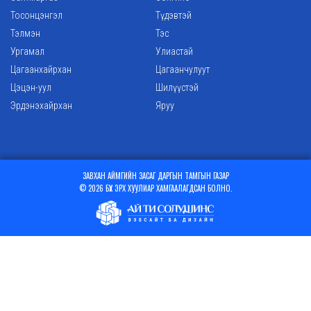
Тосонцэнгэл
Түдэвтэй
Тэлмэн
Тэс
Ургамал
Улиастай
Цагаанхайрхан
Цагаанчулуут
Цэцэн-уул
Шилүүстэй
Эрдэнэхайрхан
Яруу
ЗАВХАН АЙМГИЙН ЗАСАГ ДАРГЫН ТАМГЫН ГАЗАР
© 2026 БҮХ ЭРХ ХУУЛИАР ХАМГААЛАГДСАН БОЛНО.