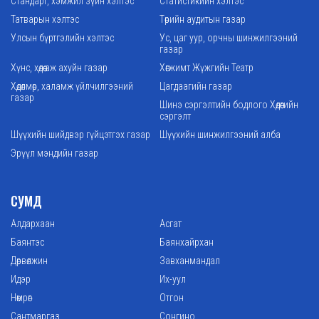
Стандарт, хэмжил зүйн хэлтэс
Статистикийн хэлтэс
Татварын хэлтэс
Төрийн аудитын газар
Улсын бүртгэлийн хэлтэс
Ус, цаг уур, орчны шинжилгээний
газар
Хүнс, хөдөө аж ахуйн газар
Хөгжимт Жүжгийн Театр
Хөдөлмөр, халамж үйлчилгээний
Цагдаагийн газар
газар
Шинэ сэргэлтийн бодлого Хөдөөгийн
сэргэлт
Шүүхийн шийдвэр гүйцэтгэх газар
Шүүхийн шинжилгээний алба
Эрүүл мэндийн газар
СУМД
Алдархаан
Асгат
Баянтэс
Баянхайрхан
Дөрвөлжин
Завханмандал
Идэр
Их-уул
Нөмрөг
Отгон
Сантмаргаз
Сонгино