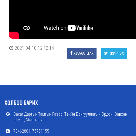
2021-04-10 12:12:14
ХУВААЛЦАХ
ЖИРГЭХ
ХОЛБОО БАРИХ
Засаг Даргын Тамгын Газар, Төрийн Байгууллагын Ордон, Завхан
аймаг, Монгол улс
70462801, 75751155