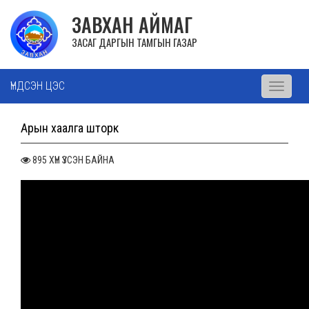
ЗАВХАН АЙМАГ
ЗАСАГ ДАРГЫН ТАМГЫН ГАЗАР
ҮНДСЭН ЦЭС
Toggle
navigati
Арын хаалга шторк
895 ХҮН ҮЗСЭН БАЙНА