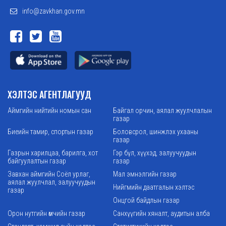
info@zavkhan.gov.mn
ХЭЛТЭС АГЕНТЛАГУУД
Аймгийн нийтийн номын сан
Байгал орчин, аялал жуулчлалын
газар
Биеийн тамир, спортын газар
Боловсрол, шинжлэх ухааны
газар
Газрын харилцаа, барилга, хот
Гэр бүл, хүүхэд, залуучуудын
байгуулалтын газар
газар
Завхан аймгийн Соёл урлаг,
Мал эмнэлгийн газар
аялал жуулчлал, залуучуудын
Нийгмийн даатгалын хэлтэс
газар
Онцгой байдлын газар
Орон нутгийн өмчийн газар
Санхүүгийн хяналт, аудитын алба