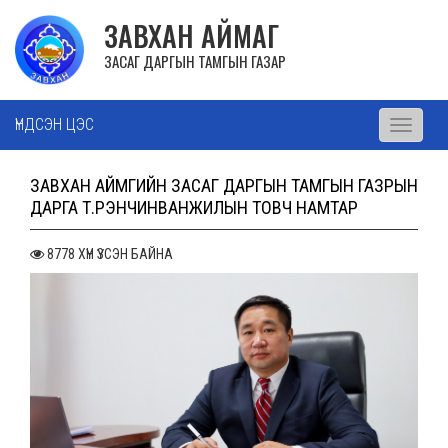
ЗАВХАН АЙМАГ
ЗАСАГ ДАРГЫН ТАМГЫН ГАЗАР
ҮНДСЭН ЦЭС
Toggle
navigati
ЗАВХАН АЙМГИЙН ЗАСАГ ДАРГЫН ТАМГЫН ГАЗРЫН
ДАРГА Т.РЭНЧИНВАНЖИЛЫН ТОВЧ НАМТАР
8778 ХҮН ҮЗСЭН БАЙНА