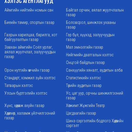
ХЭЛТЭС АГЕНТЛАГУУД
Аймгийн нийтийн номын сан
Байгал орчин, аялал жуулчлалын
газар
Биеийн тамир, спортын газар
Боловсрол, шинжлэх ухааны
газар
Газрын харилцаа, барилга, хот
Гэр бүл, хүүхэд, залуучуудын
байгуулалтын газар
газар
Завхан аймгийн Соёл урлаг,
Мал эмнэлгийн газар
аялал жуулчлал, залуучуудын
Нийгмийн даатгалын хэлтэс
газар
Онцгой байдлын газар
Орон нутгийн өмчийн газар
Санхүүгийн хяналт, аудитын алба
Стандарт, хэмжил зүйн хэлтэс
Статистикийн хэлтэс
Татварын хэлтэс
Төрийн аудитын газар
Улсын бүртгэлийн хэлтэс
Ус, цаг уур, орчны шинжилгээний
газар
Хүнс, хөдөө аж ахуйн газар
Хөгжимт Жүжгийн Театр
Хөдөлмөр, халамж үйлчилгээний
Цагдаагийн газар
газар
Шинэ сэргэлтийн бодлого Хөдөөгийн
сэргэлт