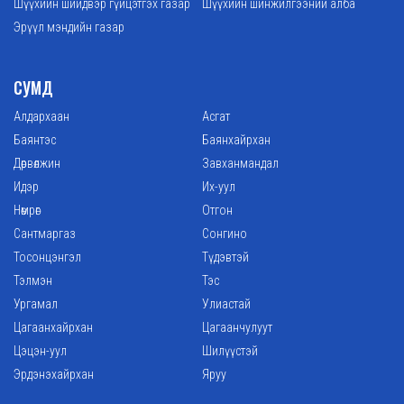
Шүүхийн шийдвэр гүйцэтгэх газар
Шүүхийн шинжилгээний алба
Эрүүл мэндийн газар
СУМД
Алдархаан
Асгат
Баянтэс
Баянхайрхан
Дөрвөлжин
Завханмандал
Идэр
Их-уул
Нөмрөг
Отгон
Сантмаргаз
Сонгино
Тосонцэнгэл
Түдэвтэй
Тэлмэн
Тэс
Ургамал
Улиастай
Цагаанхайрхан
Цагаанчулуут
Цэцэн-уул
Шилүүстэй
Эрдэнэхайрхан
Яруу