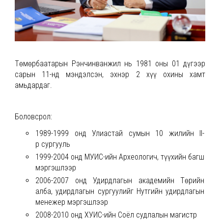
Төмөрбаатарын Рэнчинванжил нь 1981 оны 01 дүгээр
сарын 11-нд мэндэлсэн, эхнэр 2 хүү охины хамт
амьдардаг.
Боловсрол:
1989-1999 онд Улиастай сумын 10 жилийн II-
р сургууль
1999-2004 онд МУИС-ийн Археологич, түүхийн багш
мэргэшлээр
2006-2007 онд Удирдлагын академийн Төрийн
алба, удирдлагын сургуулийг Нутгийн удирдлагын
менежер мэргэшлээр
2008-2010 онд ХУИС-ийн Соёл судлалын магистр