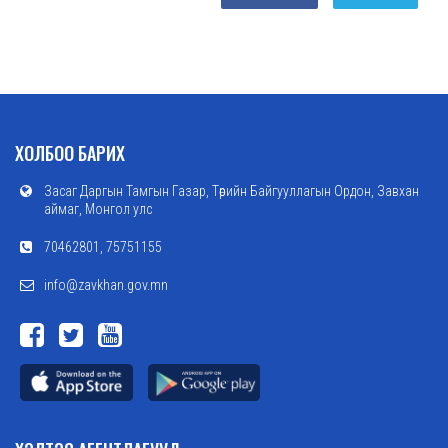
ХОЛБОО БАРИХ
Засаг Даргын Тамгын Газар, Төрийн Байгууллагын Ордон, Завхан
аймаг, Монгол улс
70462801, 75751155
info@zavkhan.gov.mn