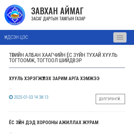
ЗАВХАН АЙМАГ
ЗАСАГ ДАРГЫН ТАМГЫН ГАЗАР
ҮНДСЭН ЦЭС
Toggle
navigati
ТӨРИЙН АЛБАН ХААГЧИЙН ЁС ЗҮЙН ТУХАЙ ХУУЛЬ
ТОГТООМЖ, ТОГТООЛ ШИЙДВЭР
ХУУЛЬ ХЭРЭГЖҮҮЛЭХ ЗАРИМ АРГА ХЭМЖЭЭ
...
2025-01-03 14:38:13
ДЭЛГЭРЭНГҮЙ..
ЁС ЗҮЙН ДЭД ХОРООНЫ АЖИЛЛАХ ЖУРАМ
...