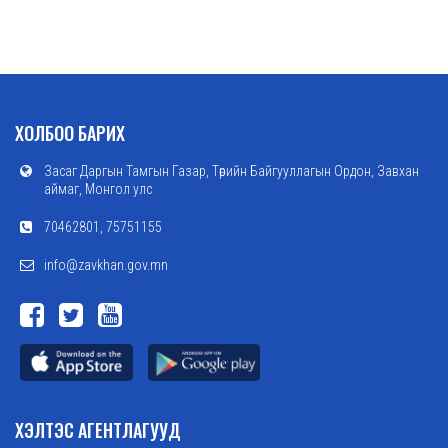
ХОЛБОО БАРИХ
Засаг Даргын Тамгын Газар, Төрийн Байгууллагын Ордон, Завхан
аймаг, Монгол улс
70462801, 75751155
info@zavkhan.gov.mn
ХЭЛТЭС АГЕНТЛАГУУД