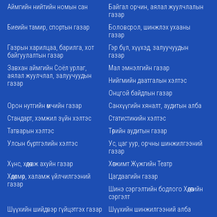
Аймгийн нийтийн номын сан
Байгал орчин, аялал жуулчлалын
газар
Биеийн тамир, спортын газар
Боловсрол, шинжлэх ухааны
газар
Газрын харилцаа, барилга, хот
Гэр бүл, хүүхэд, залуучуудын
байгуулалтын газар
газар
Завхан аймгийн Соёл урлаг,
Мал эмнэлгийн газар
аялал жуулчлал, залуучуудын
Нийгмийн даатгалын хэлтэс
газар
Онцгой байдлын газар
Орон нутгийн өмчийн газар
Санхүүгийн хяналт, аудитын алба
Стандарт, хэмжил зүйн хэлтэс
Статистикийн хэлтэс
Татварын хэлтэс
Төрийн аудитын газар
Улсын бүртгэлийн хэлтэс
Ус, цаг уур, орчны шинжилгээний
газар
Хүнс, хөдөө аж ахуйн газар
Хөгжимт Жүжгийн Театр
Хөдөлмөр, халамж үйлчилгээний
Цагдаагийн газар
газар
Шинэ сэргэлтийн бодлого Хөдөөгийн
сэргэлт
Шүүхийн шийдвэр гүйцэтгэх газар
Шүүхийн шинжилгээний алба