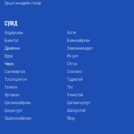
Эрүүл мэндийн газар
СУМД
Алдархаан
Асгат
Баянтэс
Баянхайрхан
Дөрвөлжин
Завханмандал
Идэр
Их-уул
Нөмрөг
Отгон
Сантмаргаз
Сонгино
Тосонцэнгэл
Түдэвтэй
Тэлмэн
Тэс
Ургамал
Улиастай
Цагаанхайрхан
Цагаанчулуут
Цэцэн-уул
Шилүүстэй
Эрдэнэхайрхан
Яруу