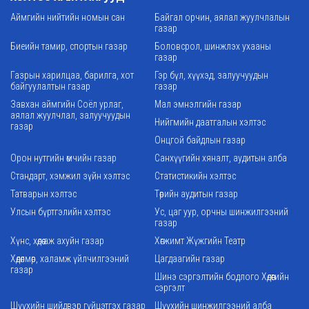
Аймгийн нийтийн номын сан
Байгал орчин, аялал жуулчлалын
газар
Биеийн тамир, спортын газар
Боловсрол, шинжлэх ухааны
газар
Газрын харилцаа, барилга, хот
Гэр бүл, хүүхэд, залуучуудын
байгуулалтын газар
газар
Завхан аймгийн Соёл урлаг,
Мал эмнэлгийн газар
аялал жуулчлал, залуучуудын
Нийгмийн даатгалын хэлтэс
газар
Онцгой байдлын газар
Орон нутгийн өмчийн газар
Санхүүгийн хяналт, аудитын алба
Стандарт, хэмжил зүйн хэлтэс
Статистикийн хэлтэс
Татварын хэлтэс
Төрийн аудитын газар
Улсын бүртгэлийн хэлтэс
Ус, цаг уур, орчны шинжилгээний
газар
Хүнс, хөдөө аж ахуйн газар
Хөгжимт Жүжгийн Театр
Хөдөлмөр, халамж үйлчилгээний
Цагдаагийн газар
газар
Шинэ сэргэлтийн бодлого Хөдөөгийн
сэргэлт
Шүүхийн шийдвэр гүйцэтгэх газар
Шүүхийн шинжилгээний алба