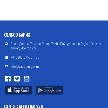
ХОЛБОО БАРИХ
Засаг Даргын Тамгын Газар, Төрийн Байгууллагын Ордон, Завхан
аймаг, Монгол улс
70462801, 75751155
info@zavkhan.gov.mn
ХЭЛТЭС АГЕНТЛАГУУД