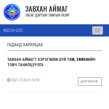
ЗАВХАН АЙМАГ
ЗАСАГ ДАРГЫН ТАМГЫН ГАЗАР
ҮНДСЭН ЦЭС
Toggle
navigati
ГАДААД ХАРИЛЦАА
ЗАВХАН АЙМАГТ ХЭРЭГЖИЖ БУЙ ТӨСӨЛ, ХӨТӨЛБӨРИЙН
ТОВЧ ТАНИЛЦУУЛГА
...
2021-12-20 15:15:59
ДЭЛГЭРЭНГҮЙ..