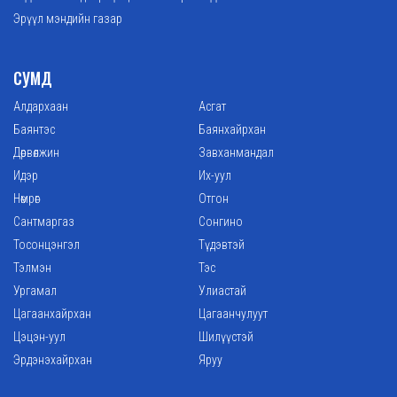
Эрүүл мэндийн газар
СУМД
Алдархаан
Асгат
Баянтэс
Баянхайрхан
Дөрвөлжин
Завханмандал
Идэр
Их-уул
Нөмрөг
Отгон
Сантмаргаз
Сонгино
Тосонцэнгэл
Түдэвтэй
Тэлмэн
Тэс
Ургамал
Улиастай
Цагаанхайрхан
Цагаанчулуут
Цэцэн-уул
Шилүүстэй
Эрдэнэхайрхан
Яруу