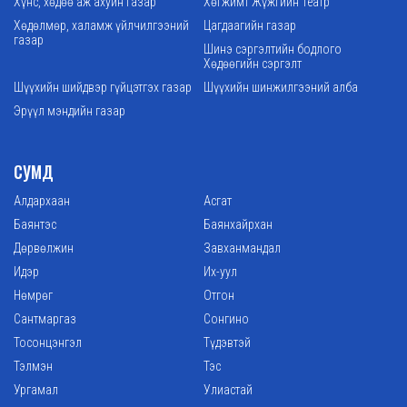
Хүнс, хөдөө аж ахуйн газар
Хөгжимт Жүжгийн Театр
Хөдөлмөр, халамж үйлчилгээний
Цагдаагийн газар
газар
Шинэ сэргэлтийн бодлого
Хөдөөгийн сэргэлт
Шүүхийн шийдвэр гүйцэтгэх газар
Шүүхийн шинжилгээний алба
Эрүүл мэндийн газар
СУМД
Алдархаан
Асгат
Баянтэс
Баянхайрхан
Дөрвөлжин
Завханмандал
Идэр
Их-уул
Нөмрөг
Отгон
Сантмаргаз
Сонгино
Тосонцэнгэл
Түдэвтэй
Тэлмэн
Тэс
Ургамал
Улиастай