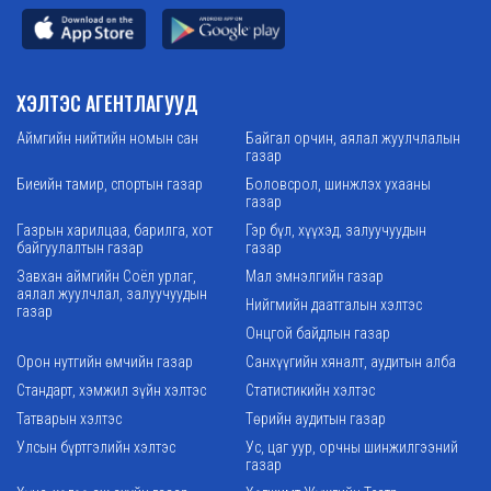
ХЭЛТЭС АГЕНТЛАГУУД
Аймгийн нийтийн номын сан
Байгал орчин, аялал жуулчлалын
газар
Биеийн тамир, спортын газар
Боловсрол, шинжлэх ухааны
газар
Газрын харилцаа, барилга, хот
Гэр бүл, хүүхэд, залуучуудын
байгуулалтын газар
газар
Завхан аймгийн Соёл урлаг,
Мал эмнэлгийн газар
аялал жуулчлал, залуучуудын
Нийгмийн даатгалын хэлтэс
газар
Онцгой байдлын газар
Орон нутгийн өмчийн газар
Санхүүгийн хяналт, аудитын алба
Стандарт, хэмжил зүйн хэлтэс
Статистикийн хэлтэс
Татварын хэлтэс
Төрийн аудитын газар
Улсын бүртгэлийн хэлтэс
Ус, цаг уур, орчны шинжилгээний
газар