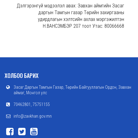
Дэлгэрэнгүй мэдээлэл авах: Завхан аймгийн Засаг
даргын Тамгын газар Төрийн захиргааны
удирдлагын хэлтсийн ахлах мэргэжилтэн
Н.ВАНСЭМБЭРҮҮ 207 тоот Утас: 80066668
ХОЛБОО БАРИХ
Засаг Даргын Тамгын Газар, Төрийн Байгууллагын Ордон, Завхан
аймаг, Монгол улс
70462801, 75751155
info@zavkhan.gov.mn