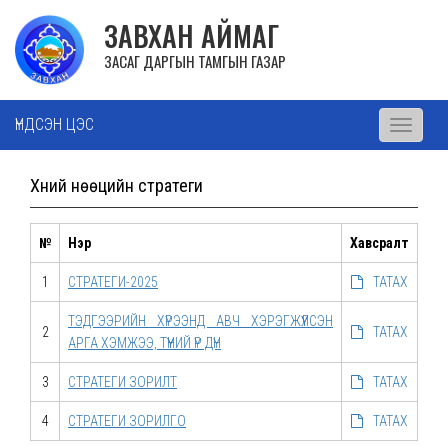
ЗАВХАН АЙМАГ
ЗАСАГ ДАРГЫН ТАМГЫН ГАЗАР
ҮНДСЭН ЦЭС
Toggle
navigati
Хүний нөөцийн стратеги
№
Нэр
Хавсралт
1
СТРАТЕГИ-2025
ТАТАХ
ТЭДГЭЭРИЙН ХҮРЭЭНД АВЧ ХЭРЭГЖҮҮЛСЭН
2
ТАТАХ
АРГА ХЭМЖЭЭ, ТҮҮНИЙ ҮР ДҮН
3
СТРАТЕГИ ЗОРИЛТ
ТАТАХ
4
СТРАТЕГИ ЗОРИЛГО
ТАТАХ