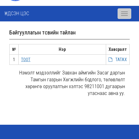
ҮНДСЭН ЦЭС
Toggle
navigati
Байгууллагын төсвийн тайлан
№
Нэр
Хавсралт
1
ТООТ
ТАТАХ
Нэмэлт мэдээллийг Завхан аймгийн Засаг даргын
Тамгын газрын Хөгжлийн бодлого, төлөвлөлт
хөрөнгө оруулалтын хэлтэс 98211001 дугаарын
утаснаас авна уу.