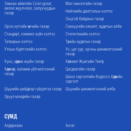
Завхан аймгийн Соёл урлаг,
Мал эмнэлгийн газар
аялал жуулчлал, залуучуудын
Нийгмийн даатгалын хэлтэс
газар
Онцгой байдлын газар
Орон нутгийн өмчийн газар
Санхүүгийн хяналт, аудитын алба
Стандарт, хэмжил зүйн хэлтэс
Статистикийн хэлтэс
Татварын хэлтэс
Төрийн аудитын газар
Улсын бүртгэлийн хэлтэс
Ус, цаг уур, орчны шинжилгээний
газар
Хүнс, хөдөө аж ахуйн газар
Хөгжимт Жүжгийн Театр
Хөдөлмөр, халамж үйлчилгээний
Цагдаагийн газар
газар
Шинэ сэргэлтийн бодлого Хөдөөгийн
сэргэлт
Шүүхийн шийдвэр гүйцэтгэх газар
Шүүхийн шинжилгээний алба
Эрүүл мэндийн газар
СУМД
Алдархаан
Асгат