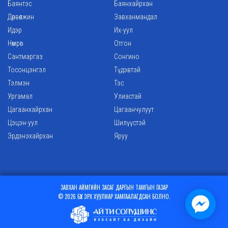
Баянтэс
Баянхайрхан
Дөрвөлжин
Завханмандал
Идэр
Их-уул
Нөмрөг
Отгон
Сантмаргаз
Сонгино
Тосонцэнгэл
Түдэвтэй
Тэлмэн
Тэс
Ургамал
Улиастай
Цагаанхайрхан
Цагаанчулуут
Цэцэн-уул
Шилүүстэй
Эрдэнэхайрхан
Яруу
ЗАВХАН АЙМГИЙН ЗАСАГ ДАРГЫН ТАМГЫН ГАЗАР
© 2026 БҮХ ЭРХ ХУУЛИАР ХАМГААЛАГДСАН БОЛНО.