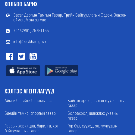
ХОЛБОО БАРИХ
Засаг Даргын Тамгын Газар, Төрийн Байгууллагын Ордон, Завхан
аймаг, Монгол улс
70462801, 75751155
info@zavkhan.gov.mn
ХЭЛТЭС АГЕНТЛАГУУД
Аймгийн нийтийн номын сан
Байгал орчин, аялал жуулчлалын
газар
Биеийн тамир, спортын газар
Боловсрол, шинжлэх ухааны
газар
Газрын харилцаа, барилга, хот
Гэр бүл, хүүхэд, залуучуудын
байгуулалтын газар
газар