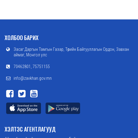
ХОЛБОО БАРИХ
Засаг Даргын Тамгын Газар, Төрийн Байгууллагын Ордон, Завхан
аймаг, Монгол улс
70462801, 75751155
info@zavkhan.gov.mn
ХЭЛТЭС АГЕНТЛАГУУД