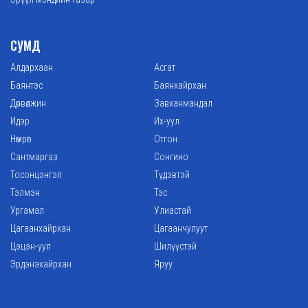
СУМД
Алдархаан
Асгат
Баянтэс
Баянхайрхан
Дөрвөлжин
Завханмандал
Идэр
Их-уул
Нөмрөг
Отгон
Сантмаргаз
Сонгино
Тосонцэнгэл
Түдэвтэй
Тэлмэн
Тэс
Ургамал
Улиастай
Цагаанхайрхан
Цагаанчулуут
Цэцэн-уул
Шилүүстэй
Эрдэнэхайрхан
Яруу