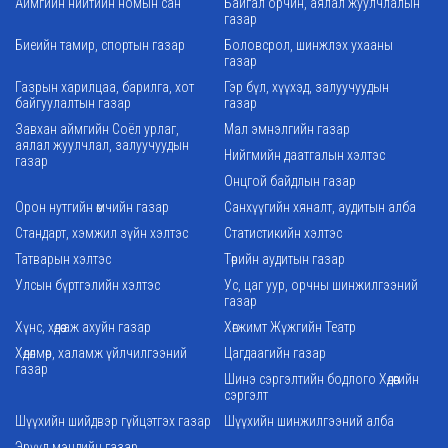
Аймгийн нийтийн номын сан
Байгал орчин, аялал жуулчлалын
газар
Биеийн тамир, спортын газар
Боловсрол, шинжлэх ухааны
газар
Газрын харилцаа, барилга, хот
Гэр бүл, хүүхэд, залуучуудын
байгуулалтын газар
газар
Завхан аймгийн Соёл урлаг,
Мал эмнэлгийн газар
аялал жуулчлал, залуучуудын
Нийгмийн даатгалын хэлтэс
газар
Онцгой байдлын газар
Орон нутгийн өмчийн газар
Санхүүгийн хяналт, аудитын алба
Стандарт, хэмжил зүйн хэлтэс
Статистикийн хэлтэс
Татварын хэлтэс
Төрийн аудитын газар
Улсын бүртгэлийн хэлтэс
Ус, цаг уур, орчны шинжилгээний
газар
Хүнс, хөдөө аж ахуйн газар
Хөгжимт Жүжгийн Театр
Хөдөлмөр, халамж үйлчилгээний
Цагдаагийн газар
газар
Шинэ сэргэлтийн бодлого Хөдөөгийн
сэргэлт
Шүүхийн шийдвэр гүйцэтгэх газар
Шүүхийн шинжилгээний алба
Эрүүл мэндийн газар