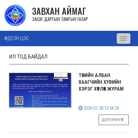
ЗАВХАН АЙМАГ
ЗАСАГ ДАРГЫН ТАМГЫН ГАЗАР
ҮНДСЭН ЦЭС
Toggle
navigati
ИЛ ТОД БАЙДАЛ
ТӨРИЙН АЛБАН
ХААГЧИЙН ХУВИЙН
ХЭРЭГ ХӨТЛӨХ ЖУРАМ
...
2026-01-28 12:54:26
ДЭЛГЭРЭНГҮЙ..