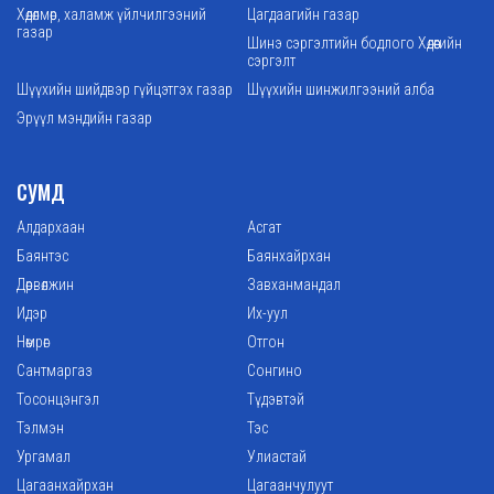
Хөдөлмөр, халамж үйлчилгээний
Цагдаагийн газар
газар
Шинэ сэргэлтийн бодлого Хөдөөгийн
сэргэлт
Шүүхийн шийдвэр гүйцэтгэх газар
Шүүхийн шинжилгээний алба
Эрүүл мэндийн газар
СУМД
Алдархаан
Асгат
Баянтэс
Баянхайрхан
Дөрвөлжин
Завханмандал
Идэр
Их-уул
Нөмрөг
Отгон
Сантмаргаз
Сонгино
Тосонцэнгэл
Түдэвтэй
Тэлмэн
Тэс
Ургамал
Улиастай
Цагаанхайрхан
Цагаанчулуут