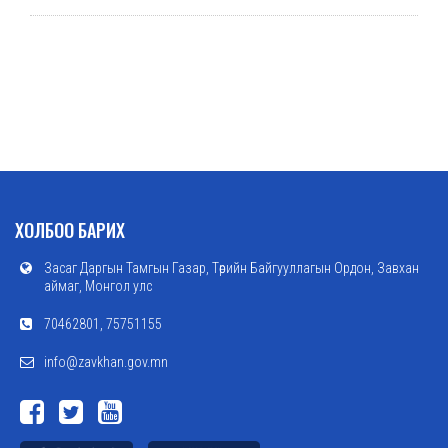
ХОЛБОО БАРИХ
Засаг Даргын Тамгын Газар, Төрийн Байгууллагын Ордон, Завхан
аймаг, Монгол улс
70462801, 75751155
info@zavkhan.gov.mn