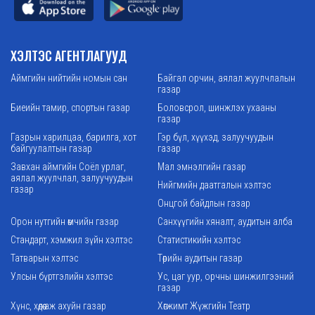
ХЭЛТЭС АГЕНТЛАГУУД
Аймгийн нийтийн номын сан
Байгал орчин, аялал жуулчлалын
газар
Биеийн тамир, спортын газар
Боловсрол, шинжлэх ухааны
газар
Газрын харилцаа, барилга, хот
Гэр бүл, хүүхэд, залуучуудын
байгуулалтын газар
газар
Завхан аймгийн Соёл урлаг,
Мал эмнэлгийн газар
аялал жуулчлал, залуучуудын
Нийгмийн даатгалын хэлтэс
газар
Онцгой байдлын газар
Орон нутгийн өмчийн газар
Санхүүгийн хяналт, аудитын алба
Стандарт, хэмжил зүйн хэлтэс
Статистикийн хэлтэс
Татварын хэлтэс
Төрийн аудитын газар
Улсын бүртгэлийн хэлтэс
Ус, цаг уур, орчны шинжилгээний
газар
Хүнс, хөдөө аж ахуйн газар
Хөгжимт Жүжгийн Театр