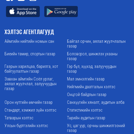
ХЭЛТЭС АГЕНТЛАГУУД
Аймгийн нийтийн номын сан
Байгал орчин, аялал жуулчлалын
газар
Биеийн тамир, спортын газар
Боловсрол, шинжлэх ухааны
газар
Газрын харилцаа, барилга, хот
Гэр бүл, хүүхэд, залуучуудын
байгуулалтын газар
газар
Завхан аймгийн Соёл урлаг,
Мал эмнэлгийн газар
аялал жуулчлал, залуучуудын
Нийгмийн даатгалын хэлтэс
газар
Онцгой байдлын газар
Орон нутгийн өмчийн газар
Санхүүгийн хяналт, аудитын алба
Стандарт, хэмжил зүйн хэлтэс
Статистикийн хэлтэс
Татварын хэлтэс
Төрийн аудитын газар
Улсын бүртгэлийн хэлтэс
Ус, цаг уур, орчны шинжилгээний
газар