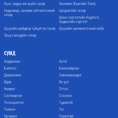
Хүнс, хөдөө аж ахуйн газар
Хөгжимт Жүжгийн Театр
Хөдөлмөр, халамж үйлчилгээний
Цагдаагийн газар
газар
Шинэ сэргэлтийн бодлого
Хөдөөгийн сэргэлт
Шүүхийн шийдвэр гүйцэтгэх газар
Шүүхийн шинжилгээний алба
Эрүүл мэндийн газар
СУМД
Алдархаан
Асгат
Баянтэс
Баянхайрхан
Дөрвөлжин
Завханмандал
Идэр
Их-уул
Нөмрөг
Отгон
Сантмаргаз
Сонгино
Тосонцэнгэл
Түдэвтэй
Тэлмэн
Тэс
Ургамал
Улиастай