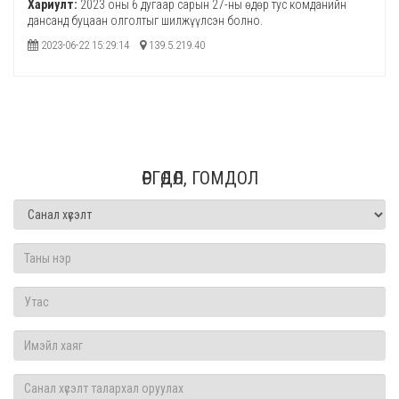
Хариулт:
2023 оны 6 дугаар сарын 27-ны өдөр тус комданийн
дансанд буцаан олголтыг шилжүүлсэн болно.
2023-06-22 15:29:14
139.5.219.40
ӨРГӨДӨЛ, ГОМДОЛ