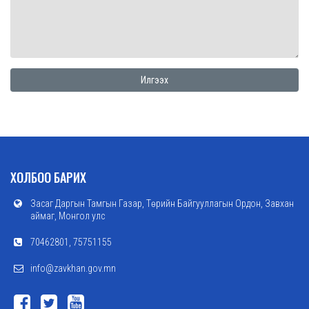
ХОЛБОО БАРИХ
Засаг Даргын Тамгын Газар, Төрийн Байгууллагын Ордон, Завхан
аймаг, Монгол улс
70462801, 75751155
info@zavkhan.gov.mn