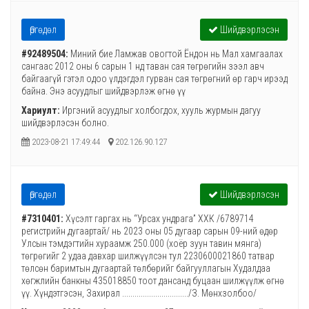
Өргөдөл
Шийдвэрлэсэн
#92489504:
Миний бие Ламжав овогтой Ёндон нь Мал хамгаалах
сангаас 2012 оны 6 сарын 1 нд таван сая төгрөгийн зээл авч
байгаагүй гэтэл одоо үлдэгдэл гурван сая төгрөгний өр гарч ирээд
байна. Энэ асуудлыг шийдвэрлэж өгнө үү
Хариулт:
Иргэний асуудлыг холбогдох, хууль журмын дагуу
шийдвэрлэсэн болно.
2023-08-21 17:49:44
202.126.90.127
Өргөдөл
Шийдвэрлэсэн
#7310401:
Хүсэлт гаргах нь “Урсах ундрага” ХХК /6789714
регистрийн дугаартай/ нь 2023 оны 05 дугаар сарын 09-ний өдөр
Улсын тэмдэгтийн хураамж 250.000 (хоёр зуун тавин мянга)
төгрөгийг 2 удаа давхар шилжүүлсэн тул 2230600021860 татвар
төлсөн баримтын дугаартай төлбөрийг байгууллагын Худалдаа
хөгжлийн банкны 435018850 тоот дансанд буцаан шилжүүлж өгнө
үү. Хүндэтгэсэн, Захирал ................................/З. Мөнхзолбоо/