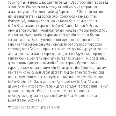
томилолтын зардал шаардлагтай байдаг. Одоогоор уналгад аваад
3 жил болж байгаа хятад мотоцикльтой хүйтний улирал цаг
агаарын түвэгтэй нөхцөлт унахад бэрхшээлтэй ЗДТГ-ын машин
нэн шаардлагатай үед болон олон хоногоор хээр ажиллах
боломжгүй, шатахуун хэрэгцээ их төсөв бага, томилолт огт
байхгүй, хамгаалах хэрэгсэл байхгүй байна. Манай байгаль
орчны алба сүүлийн : жилд байгалын нөөц ашигласны төлбөрт 560
сая төгрөг, бусад төлбөр хураамж торгуулийн орлогыг 54 сая
төгрөгт хүргэж Орон нутгийн төсөвт орлоын төлөлвөгөөг 500
гаруй сая төгрөгөөр давуулан оруулсан орлогынхоо тодорхой
хэсгээр дээрх Байгаль орчныг хамгаалах хуулийн дагуу олгохоор
заасан унаа хамгаалах хэрэгсэл зардлыг шийдүүлэхээр өргөдөл
гаргаж байна. Байгаль орчныг хамгаалах хуулийн 16 -р хэсгийн 5
дахь заалтыг үндэслэн аймгийн Засаг даргын бүрэн эрхийн
хүрээнд дээрх саналаа аймгийн Засаг дарга Өнөрбаяр танд гаргаж
байгаа учир нь сумын Засаг дарга ИТХ-д саналаа гаргахаар бид
нарын хэмжээнд уналгын асуудлыг шийдвэрлэх эрх зүйн үндэс
байхгүй аймгийн Засаг дарга шийдвэрлэх юм байна. Аймгаас
дэмжсэн бичиг хэрэгтэй гэсний дагуу өргөдөл гаргаж байна. Таныг
дэмжсэн хариу өгч байгаль хамгаалах ажлын чанарыг
сайжруулахад туслана гэдэгт найдаж байна. Өргөдөл гаргасан
Б.Баясгалан 2023-11-07
2023-11-07 12:58:07
202.179.4.49