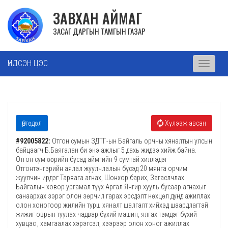
ЗАВХАН АЙМАГ
ЗАСАГ ДАРГЫН ТАМГЫН ГАЗАР
ҮНДСЭН ЦЭС
Toggle
navigati
Өргөдөл
Хүлээж авсан
#92005822:
Отгон сумын ЗДТГ-ын Байгаль орчны хяналтын улсын
байцаагч Б.Баягалан би энэ ажлыг 5 дахь жидээ хийж байна.
Отгон сум өөрийн бусад аймгийн 9 сумтай хиллэдэг
Отгонтэнгэрийн аялал жуулчлалын бүсэд 20 мянга орчим
жуулчин ирдэг Тарвага агнах, Шонхор барих, Загаслчлах
Байгалын ховор ургамал түүх Аргал Янгир хууль бусаар агнахыг
санаархах зэрэг олон зөрчил гарах эрсдэлт нөхцөл дунд ажиллах
олон хоногоор жилийн турш хяналт шалгалт хийхэд шаардлагтай
жижиг оврын туулах чадвар бүхий машин, ялгах тэмдэг бүхий
хувцас , хамгаалах хэрэгсэл, хээрээр олон хоног ажиллах