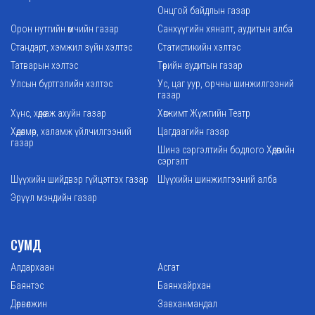
Онцгой байдлын газар
Орон нутгийн өмчийн газар
Санхүүгийн хяналт, аудитын алба
Стандарт, хэмжил зүйн хэлтэс
Статистикийн хэлтэс
Татварын хэлтэс
Төрийн аудитын газар
Улсын бүртгэлийн хэлтэс
Ус, цаг уур, орчны шинжилгээний
газар
Хүнс, хөдөө аж ахуйн газар
Хөгжимт Жүжгийн Театр
Хөдөлмөр, халамж үйлчилгээний
Цагдаагийн газар
газар
Шинэ сэргэлтийн бодлого Хөдөөгийн
сэргэлт
Шүүхийн шийдвэр гүйцэтгэх газар
Шүүхийн шинжилгээний алба
Эрүүл мэндийн газар
СУМД
Алдархаан
Асгат
Баянтэс
Баянхайрхан
Дөрвөлжин
Завханмандал