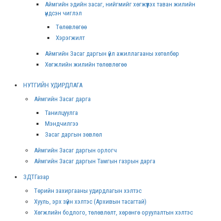
Аймгийн эдийн засаг, нийгмийг хөгжүүлэх таван жилийн
үндсэн чиглэл
Төлөвлөгөө
Хэрэгжилт
Аймгийн Засаг даргын үйл ажиллагааны хөтөлбөр
Хөгжлийн жилийн төлөвлөгөө
НУТГИЙН УДИРДЛАГА
Аймгийн Засаг дарга
Танилцуулга
Мэндчилгээ
Засаг даргын зөвлөл
Аймгийн Засаг даргын орлогч
Аймгийн Засаг даргын Тамгын газрын дарга
ЗДТГазар
Төрийн захиргааны удирдлагын хэлтэс
Хууль, эрх зүйн хэлтэс (Архивын тасагтай)
Хөгжлийн бодлого, төлөвлөлт, хөрөнгө оруулалтын хэлтэс