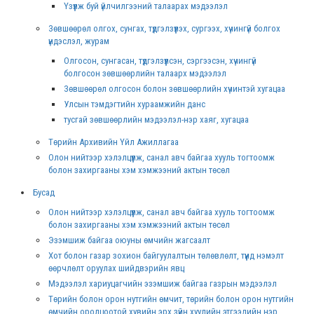
Үзүүлж буй үйлчилгээний талаарах мэдээлэл
Зөвшөөрөл олгох, сунгах, түдгэлзүүлэх, сургээх, хүчингүй болгох
үндэслэл, журам
Олгосон, сунгасан, түдгэлзүүлсэн, сэргээсэн, хүчингүй
болгосон зөвшөөрлийн талаарх мэдээлэл
Зөвшөөрөл олгосон болон зөвшөөрлийн хүчинтэй хугацаа
Улсын тэмдэгтийн хураамжийн данс
тусгай зөвшөөрлийн мэдээлэл-нэр хаяг, хугацаа
Төрийн Архивийн Үйл Ажиллагаа
Олон нийтээр хэлэлцүүлж, санал авч байгаа хууль тогтоомж
болон захиргааны хэм хэмжээний актын төсөл
Бусад
Олон нийтээр хэлэлцүүлж, санал авч байгаа хууль тогтоомж
болон захиргааны хэм хэмжээний актын төсөл
Эзэмшиж байгаа оюуны өмчийн жагсаалт
Хот болон газар зохион байгуулалтын төлөвлөлт, түүнд нэмэлт
өөрчлөлт оруулах шийдвэрийн явц
Мэдээлэл хариуцагчийн эзэмшиж байгаа газрын мэдээлэл
Төрийн болон орон нутгийн өмчит, төрийн болон орон нутгийн
өмчийн оролцоотой хувийн эрх зүйн хуулийн этгээдийн нэр,