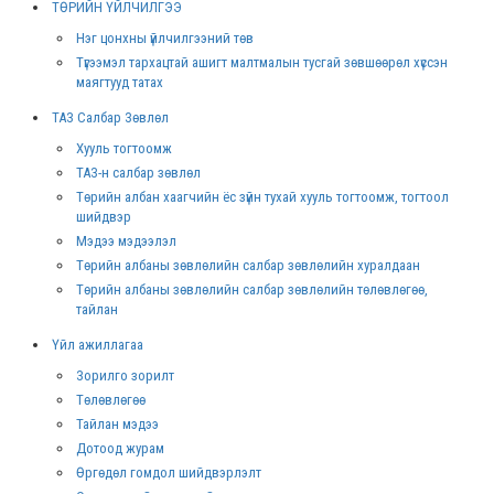
ТӨРИЙН ҮЙЛЧИЛГЭЭ
Нэг цонхны үйлчилгээний төв
Түгээмэл тархацтай ашигт малтмалын тусгай зөвшөөрөл хүссэн
маягтууд татах
ТАЗ Салбар Зөвлөл
Хууль тогтоомж
ТАЗ-н салбар зөвлөл
Төрийн албан хаагчийн ёс зүйн тухай хууль тогтоомж, тогтоол
шийдвэр
Мэдээ мэдээлэл
Төрийн албаны зөвлөлийн салбар зөвлөлийн хуралдаан
Төрийн албаны зөвлөлийн салбар зөвлөлийн төлөвлөгөө,
тайлан
Үйл ажиллагаа
Зорилго зорилт
Төлөвлөгөө
Тайлан мэдээ
Дотоод журам
Өргөдөл гомдол шийдвэрлэлт