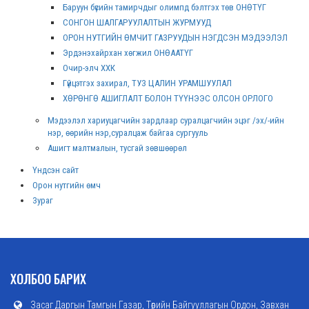
Баруун бүсийн тамирчдыг олимпд бэлтгэх төв ОНӨТҮГ
СОНГОН ШАЛГАРУУЛАЛТЫН ЖУРМУУД
ОРОН НУТГИЙН ӨМЧИТ ГАЗРУУДЫН НЭГДСЭН МЭДЭЭЛЭЛ
Эрдэнэхайрхан хөгжил ОНӨААТҮГ
Очир-элч ХХК
Гүйцэтгэх захирал, ТУЗ ЦАЛИН УРАМШУУЛАЛ
ХӨРӨНГӨ АШИГЛАЛТ БОЛОН ТҮҮНЭЭС ОЛСОН ОРЛОГО
Мэдээлэл хариуцагчийн зардлаар суралцагчийн эцэг /эх/-ийн
нэр, өөрийн нэр,суралцаж байгаа сургууль
Ашигт малтмалын, тусгай зөвшөөрөл
Үндсэн сайт
Орон нутгийн өмч
Зураг
ХОЛБОО БАРИХ
Засаг Даргын Тамгын Газар, Төрийн Байгууллагын Ордон, Завхан