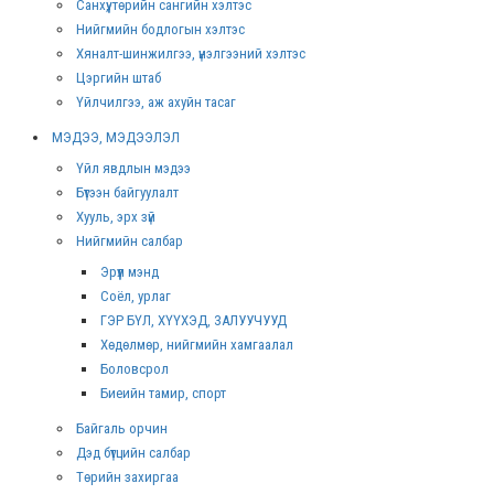
Санхүү, төрийн сангийн хэлтэс
Нийгмийн бодлогын хэлтэс
Хяналт-шинжилгээ, үнэлгээний хэлтэс
Цэргийн штаб
Үйлчилгээ, аж ахуйн тасаг
МЭДЭЭ, МЭДЭЭЛЭЛ
Үйл явдлын мэдээ
Бүтээн байгуулалт
Хууль, эрх зүй
Нийгмийн салбар
Эрүүл мэнд
Соёл, урлаг
ГЭР БҮЛ, ХҮҮХЭД, ЗАЛУУЧУУД
Хөдөлмөр, нийгмийн хамгаалал
Боловсрол
Биеийн тамир, спорт
Байгаль орчин
Дэд бүтцийн салбар
Төрийн захиргаа