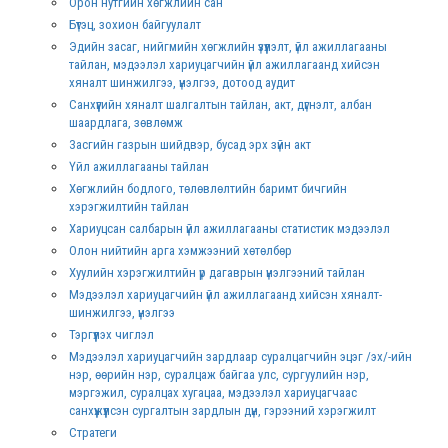
Орон нутгийн хөгжлийн сан
Бүтэц, зохион байгуулалт
Эдийн засаг, нийгмийн хөгжлийн үзүүлэлт, үйл ажиллагааны
тайлан, мэдээлэл хариуцагчийн үйл ажиллагаанд хийсэн
хяналт шинжилгээ, үнэлгээ, дотоод аудит
Санхүүгийн хяналт шалгалтын тайлан, акт, дүгнэлт, албан
шаардлага, зөвлөмж
Засгийн газрын шийдвэр, бусад эрх зүйн акт
Үйл ажиллагааны тайлан
Хөгжлийн бодлого, төлөвлөлтийн баримт бичгийн
хэрэгжилтийн тайлан
Хариуцсан салбарын үйл ажиллагааны статистик мэдээлэл
Олон нийтийн арга хэмжээний хөтөлбөр
Хуулийн хэрэгжилтийн үр дагаврын үнэлгээний тайлан
Мэдээлэл хариуцагчийн үйл ажиллагаанд хийсэн хяналт-
шинжилгээ, үнэлгээ
Тэргүүлэх чиглэл
Мэдээлэл хариуцагчийн зардлаар суралцагчийн эцэг /эх/-ийн
нэр, өөрийн нэр, суралцаж байгаа улс, сургуулийн нэр,
мэргэжил, суралцах хугацаа, мэдээлэл хариуцагчаас
санхүүжүүлсэн сургалтын зардлын дүн, гэрээний хэрэгжилт
Стратеги