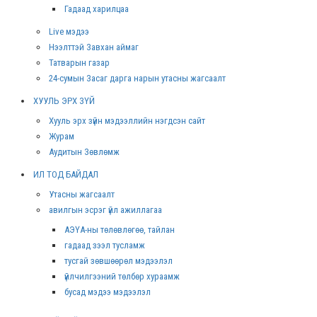
Гадаад харилцаа
Live мэдээ
Нээлттэй Завхан аймаг
Татварын газар
24-сумын Засаг дарга нарын утасны жагсаалт
ХУУЛЬ ЭРХ ЗҮЙ
Хууль эрх зүйн мэдээллийн нэгдсэн сайт
Журам
Аудитын Зөвлөмж
ИЛ ТОД БАЙДАЛ
Утасны жагсаалт
авилгын эсрэг үйл ажиллагаа
АЭҮА-ны төлөвлөгөө, тайлан
гадаад зээл тусламж
тусгай зөвшөөрөл мэдээлэл
үйлчилгээний төлбөр хураамж
бусад мэдээ мэдээлэл