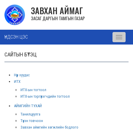
ЗАВХАН АЙМАГ
ЗАСАГ ДАРГЫН ТАМГЫН ГАЗАР
ҮНДСЭН ЦЭС
Toggle
navigati
САЙТЫН БҮТЭЦ
Нүүр хуудас
ИТХ
ИТХ-ын тогтоол
ИТХ-ын тэргүүлэгчдийн тогтоол
АЙМГИЙН ТУХАЙ
Танилцуулга
Түүхэн товчоон
Завхан аймгийн хөгжлийн бодлого