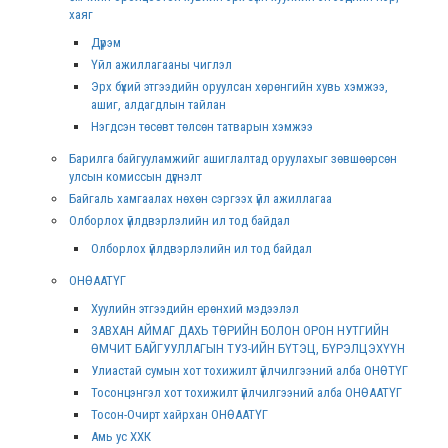
хаяг
Дүрэм
Үйл ажиллагааны чиглэл
Эрх бүхий этгээдийн оруулсан хөрөнгийн хувь хэмжээ,
ашиг, алдагдлын тайлан
Нэгдсэн төсөвт төлсөн татварын хэмжээ
Барилга байгууламжийг ашиглалтад оруулахыг зөвшөөрсөн
улсын комиссын дүгнэлт
Байгаль хамгаалах нөхөн сэргээх үйл ажиллагаа
Олборлох үйлдвэрлэлийн ил тод байдал
Олборлох үйлдвэрлэлийн ил тод байдал
ОНӨААТҮГ
Хуулийн этгээдийн ерөнхий мэдээлэл
ЗАВХАН АЙМАГ ДАХЬ ТӨРИЙН БОЛОН ОРОН НУТГИЙН
ӨМЧИТ БАЙГУУЛЛАГЫН ТУЗ-ИЙН БҮТЭЦ, БҮРЭЛЦЭХҮҮН
Улиастай сумын хот тохижилт үйлчилгээний алба ОНӨТҮГ
Тосонцэнгэл хот тохижилт үйлчилгээний алба ОНӨААТҮГ
Тосон-Очирт хайрхан ОНӨААТҮГ
Амь ус ХХК