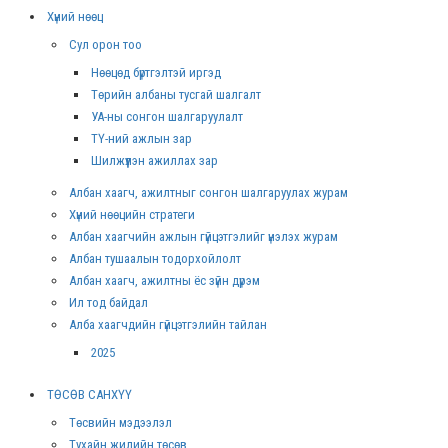
Хүний нөөц
Сул орон тоо
Нөөцөд бүртгэлтэй иргэд
Төрийн албаны тусгай шалгалт
УА-ны сонгон шалгаруулалт
ТҮ-ний ажлын зар
Шилжүүлэн ажиллах зар
Албан хаагч, ажилтныг сонгон шалгаруулах журам
Хүний нөөцийн стратеги
Албан хаагчийн ажлын гүйцэтгэлийг үнэлэх журам
Албан тушаалын тодорхойлолт
Албан хаагч, ажилтны ёс зүйн дүрэм
Ил тод байдал
Алба хаагчдийн гүйцэтгэлийн тайлан
2025
ТӨСӨВ САНХҮҮ
Төсвийн мэдээлэл
Тухайн жилийн төсөв