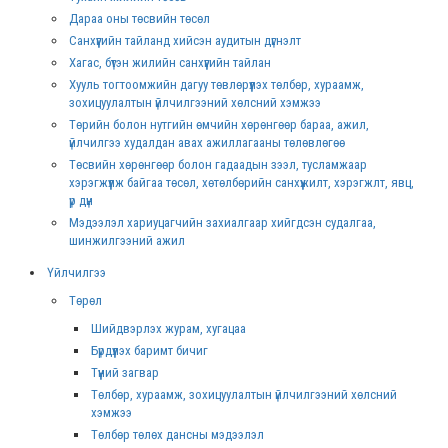
Дараа оны төсвийн төсөл
Санхүүгийн тайланд хийсэн аудитын дүгнэлт
Хагас, бүтэн жилийн санхүүгийн тайлан
Хууль тогтоомжийн дагуу төвлөрүүлэх төлбөр, хураамж,
зохицуулалтын үйлчилгээний хөлсний хэмжээ
Төрийн болон нутгийн өмчийн хөрөнгөөр бараа, ажил,
үйлчилгээ худалдан авах ажиллагааны төлөвлөгөө
Төсвийн хөрөнгөөр болон гадаадын зээл, тусламжаар
хэрэгжүүлж байгаа төсөл, хөтөлбөрийн санхүүжилт, хэрэгжлт, явц,
үр дүн
Мэдээлэл хариуцагчийн захиалгаар хийгдсэн судалгаа,
шинжилгээний ажил
Үйлчилгээ
Төрөл
Шийдвэрлэх журам, хугацаа
Бүрдүүлэх баримт бичиг
Түүний загвар
Төлбөр, хураамж, зохицуулалтын үйлчилгээний хөлсний
хэмжээ
Төлбөр төлөх дансны мэдээлэл