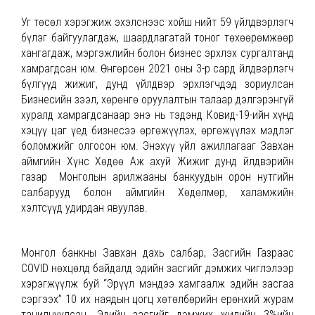
Уг төсөл хэрэгжиж эхэлснээс хойш нийт 59 үйлдвэрлэгч
бүлэг байгуулагдаж, шаардлагатай тоног төхөөрөмжөөр
хангагдаж, мэргэжлийн болон бизнес эрхлэх сургалтанд
хамрагдсан юм. Өнгөрсөн 2021 оны 3-р сард Үйлдвэрлэгч
бүлгүүд жижиг, дунд үйлдвэр эрхлэгчдэд зориулсан
Бизнесийн зээл, хөрөнгө оруулалтын талаар дэлгэрэнгүй
хуралд хамрагдсанаар энэ нь тэдэнд Ковид-19-ийн хүнд
хэцүү цаг үед бизнесээ өргөжүүлэх, өргөжүүлэх мэдлэг
боломжийг олгосон юм. Энэхүү үйл ажиллагааг Завхан
аймгийн Хүнс Хөдөө Аж ахуй Жижиг дунд Үйлдвэрийн
газар Монголын арилжааны банкуудын орон нутгийн
салбарууд болон аймгийн Хөдөлмөр, халамжийн
хэлтсүүд удирдан явуулав.
Монгол банкны Завхан дахь салбар, Засгийн Газраас
COVID нөхцөлд байдалд эдийн засгийг дэмжих чиглэлээр
хэрэгжүүлж буй “Эрүүл мэндээ хамгаалж эдийн засгаа
сэргээх” 10 их наядын цогц хөтөлбөрийн ерөнхий журам
танилцуулсан. Эдийн засгийг дэмжих жилийн 3%ийн