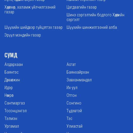
Хөдөлмөр, халамж үйлчилгээний
Цагдаагийн газар
газар
Шинэ сэргэлтийн бодлого Хөдөөгийн
сэргэлт
Шүүхийн шийдвэр гүйцэтгэх газар
Шүүхийн шинжилгээний алба
Эрүүл мэндийн газар
СУМД
Алдархаан
Асгат
Баянтэс
Баянхайрхан
Дөрвөлжин
Завханмандал
Идэр
Их-уул
Нөмрөг
Отгон
Сантмаргаз
Сонгино
Тосонцэнгэл
Түдэвтэй
Тэлмэн
Тэс
Ургамал
Улиастай