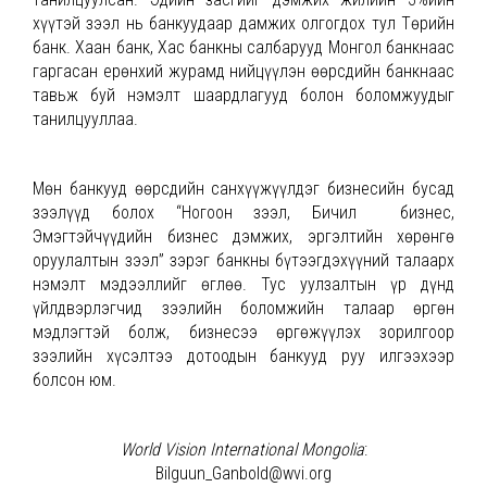
хүүтэй зээл нь банкуудаар дамжих олгогдох тул Төрийн
банк. Хаан банк, Хас банкны салбарууд Монгол банкнаас
гаргасан ерөнхий журамд нийцүүлэн өөрсдийн банкнаас
тавьж буй нэмэлт шаардлагууд болон боломжуудыг
танилцууллаа.
Мөн банкууд өөрсдийн санхүүжүүлдэг бизнесийн бусад
зээлүүд болох “Ногоон зээл, Бичил бизнес,
Эмэгтэйчүүдийн бизнес дэмжих, эргэлтийн хөрөнгө
оруулалтын зээл” зэрэг банкны бүтээгдэхүүний талаарх
нэмэлт мэдээллийг өглөө. Тус уулзалтын үр дүнд
үйлдвэрлэгчид зээлийн боломжийн талаар өргөн
мэдлэгтэй болж, бизнесээ өргөжүүлэх зорилгоор
зээлийн хүсэлтээ дотоодын банкууд руу илгээхээр
болсон юм.
World Vision International Mongolia
:
Bilguun_Ganbold@wvi.org