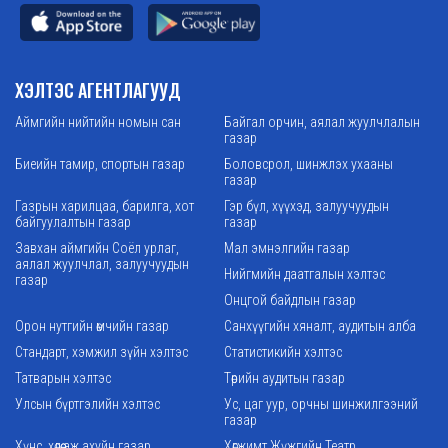
ХЭЛТЭС АГЕНТЛАГУУД
Аймгийн нийтийн номын сан
Байгал орчин, аялал жуулчлалын
газар
Биеийн тамир, спортын газар
Боловсрол, шинжлэх ухааны
газар
Газрын харилцаа, барилга, хот
Гэр бүл, хүүхэд, залуучуудын
байгуулалтын газар
газар
Завхан аймгийн Соёл урлаг,
Мал эмнэлгийн газар
аялал жуулчлал, залуучуудын
Нийгмийн даатгалын хэлтэс
газар
Онцгой байдлын газар
Орон нутгийн өмчийн газар
Санхүүгийн хяналт, аудитын алба
Стандарт, хэмжил зүйн хэлтэс
Статистикийн хэлтэс
Татварын хэлтэс
Төрийн аудитын газар
Улсын бүртгэлийн хэлтэс
Ус, цаг уур, орчны шинжилгээний
газар
Хүнс, хөдөө аж ахуйн газар
Хөгжимт Жүжгийн Театр