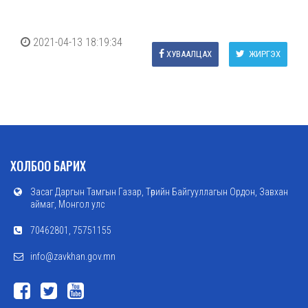
2021-04-13 18:19:34
ХУВААЛЦАХ
ЖИРГЭХ
ХОЛБОО БАРИХ
Засаг Даргын Тамгын Газар, Төрийн Байгууллагын Ордон, Завхан
аймаг, Монгол улс
70462801, 75751155
info@zavkhan.gov.mn