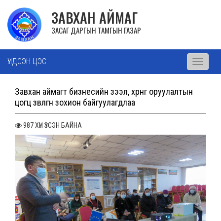
ЗАВХАН АЙМАГ
ЗАСАГ ДАРГЫН ТАМГЫН ГАЗАР
ҮНДСЭН ЦЭС
Toggle
navigati
Завхан аймагт бизнесийн зээл, хөрөнгө оруулалтын
цогц зөвлөгөөн зохион байгуулагдлаа
987 ХҮН ҮЗСЭН БАЙНА