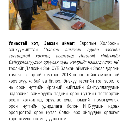
Улиастай хот
,
Завхан аймаг
: Европын Холбооны
санхүүжилттэй “
Завхан аймгийн эдийн засгийн
тогтвортой хөгжил, өсөлтөнд Иргэний Нийгмийн
Байгууллагуудын оруулах хувь нэмрийг нэмэгдүүлэх нь
”
төслийг Дэлхийн Зөн ОУБ Завхан аймгийн Засаг даргын
тамгын газартай хамтран 2018 оноос хойш амжилттай
хэрэгжүүлж байгаа билээ. Энэхүү төслийн гол зорилго
нь орон нутгийн Иргэний нийгмийн байгууллагуудын
чадавхийг сайжруулж тэдний орон нутгийн тогтвортой
өсөлт хөгжилтөд оруулах хувь нэмрийг нэмэгдүүлэх;
орон нутгийн удирдлага болон ИНБ-уудын идэвх
оролцоотой орон нутаг болон өрх айлуудын орлогыг
төрөлжүүлэн нэмэгдүүлэх юм.