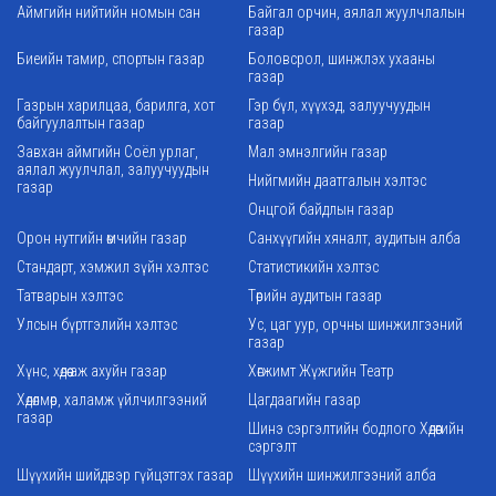
Аймгийн нийтийн номын сан
Байгал орчин, аялал жуулчлалын
газар
Биеийн тамир, спортын газар
Боловсрол, шинжлэх ухааны
газар
Газрын харилцаа, барилга, хот
Гэр бүл, хүүхэд, залуучуудын
байгуулалтын газар
газар
Завхан аймгийн Соёл урлаг,
Мал эмнэлгийн газар
аялал жуулчлал, залуучуудын
Нийгмийн даатгалын хэлтэс
газар
Онцгой байдлын газар
Орон нутгийн өмчийн газар
Санхүүгийн хяналт, аудитын алба
Стандарт, хэмжил зүйн хэлтэс
Статистикийн хэлтэс
Татварын хэлтэс
Төрийн аудитын газар
Улсын бүртгэлийн хэлтэс
Ус, цаг уур, орчны шинжилгээний
газар
Хүнс, хөдөө аж ахуйн газар
Хөгжимт Жүжгийн Театр
Хөдөлмөр, халамж үйлчилгээний
Цагдаагийн газар
газар
Шинэ сэргэлтийн бодлого Хөдөөгийн
сэргэлт
Шүүхийн шийдвэр гүйцэтгэх газар
Шүүхийн шинжилгээний алба