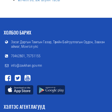
ХОЛБОО БАРИХ
Засаг Даргын Тамгын Газар, Төрийн Байгууллагын Ордон, Завхан
аймаг, Монгол улс
70462801, 75751155
info@zavkhan.gov.mn
ХЭЛТЭС АГЕНТЛАГУУД