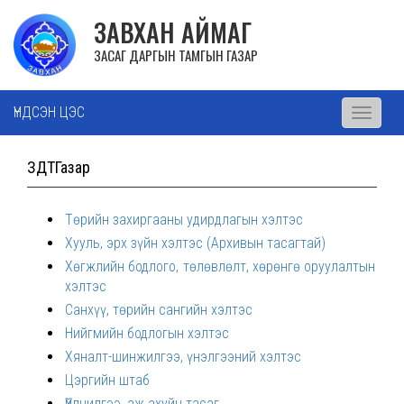
ЗАВХАН АЙМАГ
ЗАСАГ ДАРГЫН ТАМГЫН ГАЗАР
ҮНДСЭН ЦЭС
Toggle
navigati
ЗДТГазар
Төрийн захиргааны удирдлагын хэлтэс
Хууль, эрх зүйн хэлтэс (Архивын тасагтай)
Хөгжлийн бодлого, төлөвлөлт, хөрөнгө оруулалтын
хэлтэс
Санхүү, төрийн сангийн хэлтэс
Нийгмийн бодлогын хэлтэс
Хяналт-шинжилгээ, үнэлгээний хэлтэс
Цэргийн штаб
Үйлчилгээ, аж ахуйн тасаг