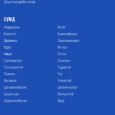
Эрүүл мэндийн газар
СУМД
Алдархаан
Асгат
Баянтэс
Баянхайрхан
Дөрвөлжин
Завханмандал
Идэр
Их-уул
Нөмрөг
Отгон
Сантмаргаз
Сонгино
Тосонцэнгэл
Түдэвтэй
Тэлмэн
Тэс
Ургамал
Улиастай
Цагаанхайрхан
Цагаанчулуут
Цэцэн-уул
Шилүүстэй
Эрдэнэхайрхан
Яруу