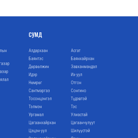
СУМД
алын
Алдархаан
Асгат
Баянтэс
Баянхайрхан
газар
Дөрвөлжин
Завханмандал
газар
Идэр
Их-уул
аялал
Нөмрөг
Отгон
Сантмаргаз
Сонгино
Тосонцэнгэл
Түдэвтэй
Тэлмэн
Тэс
Ургамал
Улиастай
Цагаанхайрхан
Цагаанчулуут
Цэцэн-уул
Шилүүстэй