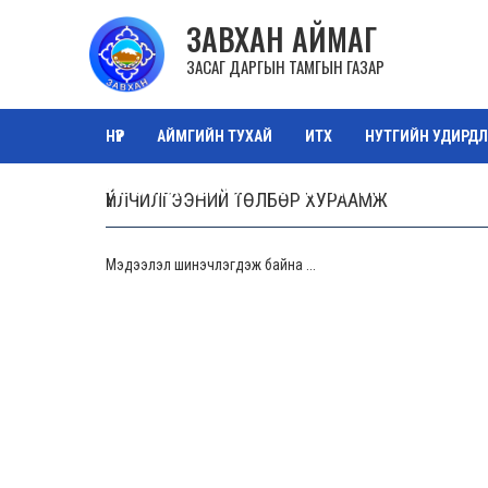
ЗАВХАН АЙМАГ
ЗАСАГ ДАРГЫН ТАМГЫН ГАЗАР
НҮҮР
АЙМГИЙН ТУХАЙ
ИТХ
НУТГИЙН УДИРДЛ
ТАЗ САЛБАР ЗӨВЛӨЛ
ОРОН НУТГИЙН ӨМЧ
ЗУРА
ҮЙЛЧИЛГЭЭНИЙ ТӨЛБӨР ХУРААМЖ
Мэдээлэл шинэчлэгдэж байна ...