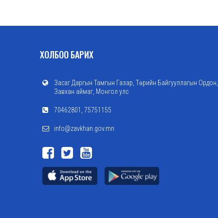
ХОЛБОО БАРИХ
Засаг Даргын Тамгын Газар, Төрийн Байгууллагын Ордон,
Завхан аймаг, Монгол улс
70462801, 75751155
info@zavkhan.gov.mn