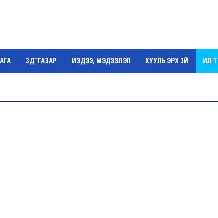
АГА
ЗДТГАЗАР
МЭДЭЭ, МЭДЭЭЛЭЛ
ХУУЛЬ ЭРХ ЗҮЙ
ИЛ 
Г