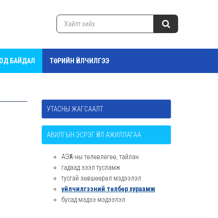
ТОД БАЙДАЛ
ТӨРИЙН ҮЙЛЧИЛГЭЭ
УТАСНЫ ЖАГСААЛТ
АВИЛГЫН ЭСРЭГ ҮЙЛ АЖИЛЛАГАА
АЭҮА-ны төлөвлөгөө, тайлан
гадаад зээл тусламж
тусгай зөвшөөрөл мэдээлэл
үйлчилгээний төлбөр хураамж
бусад мэдээ мэдээлэл