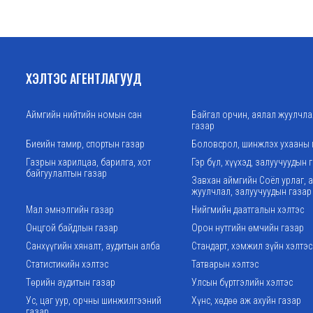
ХЭЛТЭС АГЕНТЛАГУУД
Аймгийн нийтийн номын сан
Байгал орчин, аялал жуулчл
газар
Биеийн тамир, спортын газар
Боловсрол, шинжлэх ухааны 
Газрын харилцаа, барилга, хот
Гэр бүл, хүүхэд, залуучуудын 
байгуулалтын газар
Завхан аймгийн Соёл урлаг, 
жуулчлал, залуучуудын газар
Мал эмнэлгийн газар
Нийгмийн даатгалын хэлтэс
Онцгой байдлын газар
Орон нутгийн өмчийн газар
Санхүүгийн хяналт, аудитын алба
Стандарт, хэмжил зүйн хэлтэс
Статистикийн хэлтэс
Татварын хэлтэс
Төрийн аудитын газар
Улсын бүртгэлийн хэлтэс
Ус, цаг уур, орчны шинжилгээний
Хүнс, хөдөө аж ахуйн газар
газар