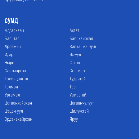
СУМД
Алдархаан
Асгат
Баянтэс
Баянхайрхан
Дөрвөлжин
Завханмандал
Идэр
Их-уул
Нөмрөг
Отгон
Сантмаргаз
Сонгино
Тосонцэнгэл
Түдэвтэй
Тэлмэн
Тэс
Ургамал
Улиастай
Цагаанхайрхан
Цагаанчулуут
Цэцэн-уул
Шилүүстэй
Эрдэнэхайрхан
Яруу