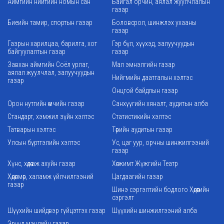
Аймгийн нийтийн номын сан
Байгал орчин, аялал жуулчлалын
газар
Биеийн тамир, спортын газар
Боловсрол, шинжлэх ухааны
газар
Газрын харилцаа, барилга, хот
Гэр бүл, хүүхэд, залуучуудын
байгуулалтын газар
газар
Завхан аймгийн Соёл урлаг,
Мал эмнэлгийн газар
аялал жуулчлал, залуучуудын
Нийгмийн даатгалын хэлтэс
газар
Онцгой байдлын газар
Орон нутгийн өмчийн газар
Санхүүгийн хяналт, аудитын алба
Стандарт, хэмжил зүйн хэлтэс
Статистикийн хэлтэс
Татварын хэлтэс
Төрийн аудитын газар
Улсын бүртгэлийн хэлтэс
Ус, цаг уур, орчны шинжилгээний
газар
Хүнс, хөдөө аж ахуйн газар
Хөгжимт Жүжгийн Театр
Хөдөлмөр, халамж үйлчилгээний
Цагдаагийн газар
газар
Шинэ сэргэлтийн бодлого Хөдөөгийн
сэргэлт
Шүүхийн шийдвэр гүйцэтгэх газар
Шүүхийн шинжилгээний алба
Эрүүл мэндийн газар