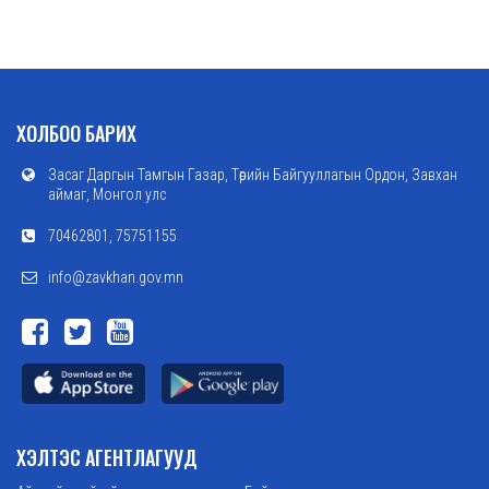
ХОЛБОО БАРИХ
Засаг Даргын Тамгын Газар, Төрийн Байгууллагын Ордон, Завхан
аймаг, Монгол улс
70462801, 75751155
info@zavkhan.gov.mn
ХЭЛТЭС АГЕНТЛАГУУД