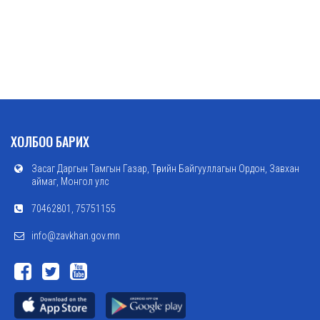
ХОЛБОО БАРИХ
Засаг Даргын Тамгын Газар, Төрийн Байгууллагын Ордон, Завхан
аймаг, Монгол улс
70462801, 75751155
info@zavkhan.gov.mn