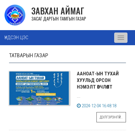
ЗАВХАН АЙМАГ
ЗАСАГ ДАРГЫН ТАМГЫН ГАЗАР
ҮНДСЭН ЦЭС
Toggle
navigati
ТАТВАРЫН ГАЗАР
ААНОАТ-ЫН ТУХАЙ
ХУУЛЬД ОРСОН
НЭМЭЛТ ӨӨРЧЛӨЛТ
...
2024-12-04 16:48:18
ДЭЛГЭРЭНГҮЙ..