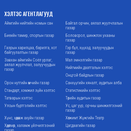
ХЭЛТЭС АГЕНТЛАГУУД
Аймгийн нийтийн номын сан
Байгал орчин, аялал жуулчлалын
газар
Биеийн тамир, спортын газар
Боловсрол, шинжлэх ухааны
газар
Газрын харилцаа, барилга, хот
Гэр бүл, хүүхэд, залуучуудын
байгуулалтын газар
газар
Завхан аймгийн Соёл урлаг,
Мал эмнэлгийн газар
аялал жуулчлал, залуучуудын
Нийгмийн даатгалын хэлтэс
газар
Онцгой байдлын газар
Орон нутгийн өмчийн газар
Санхүүгийн хяналт, аудитын алба
Стандарт, хэмжил зүйн хэлтэс
Статистикийн хэлтэс
Татварын хэлтэс
Төрийн аудитын газар
Улсын бүртгэлийн хэлтэс
Ус, цаг уур, орчны шинжилгээний
газар
Хүнс, хөдөө аж ахуйн газар
Хөгжимт Жүжгийн Театр
Хөдөлмөр, халамж үйлчилгээний
Цагдаагийн газар
газар