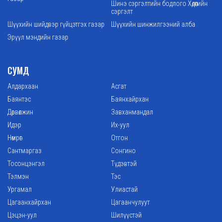
Шинэ сэргэлтийн бодлого Хөдөөгийн
сэргэлт
Шүүхийн шийдвэр гүйцэтгэх газар
Шүүхийн шинжилгээний алба
Эрүүл мэндийн газар
СУМД
Алдархаан
Асгат
Баянтэс
Баянхайрхан
Дөрвөлжин
Завханмандал
Идэр
Их-уул
Нөмрөг
Отгон
Сантмаргаз
Сонгино
Тосонцэнгэл
Түдэвтэй
Тэлмэн
Тэс
Ургамал
Улиастай
Цагаанхайрхан
Цагаанчулуут
Цэцэн-уул
Шилүүстэй