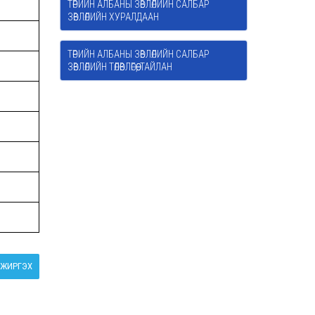
ТӨРИЙН АЛБАНЫ ЗӨВЛӨЛИЙН САЛБАР
ЗӨВЛӨЛИЙН ХУРАЛДААН
ТӨРИЙН АЛБАНЫ ЗӨВЛӨЛИЙН САЛБАР
ЗӨВЛӨЛИЙН ТӨЛӨВЛӨГӨӨ, ТАЙЛАН
ЖИРГЭХ