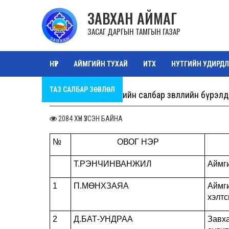
ЗАВХАН АЙМАГ
ЗАСАГ ДАРГЫН ТАМГЫН ГАЗАР
НҮҮР
АЙМГИЙН ТУХАЙ
ИТХ
НУТГИЙН УДИРДЛ
ТАЗ САЛБАР ЗӨВЛӨЛ
ОРОН НУТГИЙН ӨМЧ
ЗУРА
Төрийн албаны зөвлөлийн салбар зөвлөлийн бүрэл
2084 ХҮН ҮЗСЭН БАЙНА
№
ОВОГ НЭР
Т.РЭНЧИНВАНЖИЛ
Аймги
1
П.МӨНХЗАЯА
Аймг
хэлтс
2
Д.БАТ-УНДРАА
Зав