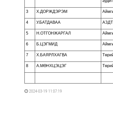
ауди
3
Х.ДОРЖДЭРЭМ
Аймг
4
У.БАТДАВАА
АЗДТ
5
Н.ОТГОНЖАРГАЛ
Аймги
6
Б.ЦЭГМИД
Аймги
7
Х.БАЯРЛХАГВА
Төри
8
А.МӨНХЦЭЦЭГ
Төрий
2024-03-19 11:07:19