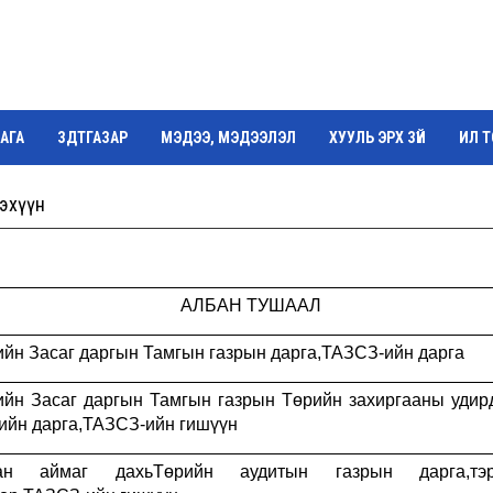
АГА
ЗДТГАЗАР
МЭДЭЭ, МЭДЭЭЛЭЛ
ХУУЛЬ ЭРХ ЗҮЙ
ИЛ 
Г
дэхүүн
АЛБАН ТУШААЛ
йн Засаг даргын Тамгын газрын дарга
,
ТАЗСЗ-ийн дарга
ийн Засаг даргын Тамгын газрын Төрийн захиргааны удир
ийн дарга
,
ТАЗСЗ-ийн гишүүн
хан аймаг дахьТөрийн аудитын газрын дарга
,
тэ