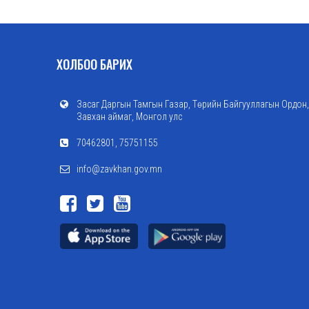
ХОЛБОО БАРИХ
Засаг Даргын Тамгын Газар, Төрийн Байгууллагын Ордон,
Завхан аймаг, Монгол улс
70462801, 75751155
info@zavkhan.gov.mn