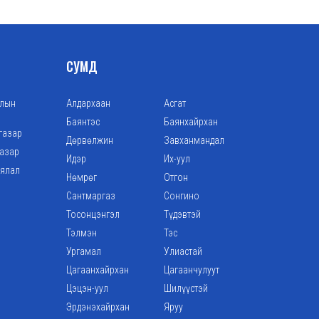
СУМД
алын
Алдархаан
Асгат
Баянтэс
Баянхайрхан
газар
Дөрвөлжин
Завханмандал
газар
Идэр
Их-уул
аялал
Нөмрөг
Отгон
Сантмаргаз
Сонгино
Тосонцэнгэл
Түдэвтэй
Тэлмэн
Тэс
Ургамал
Улиастай
Цагаанхайрхан
Цагаанчулуут
Цэцэн-уул
Шилүүстэй
Эрдэнэхайрхан
Яруу