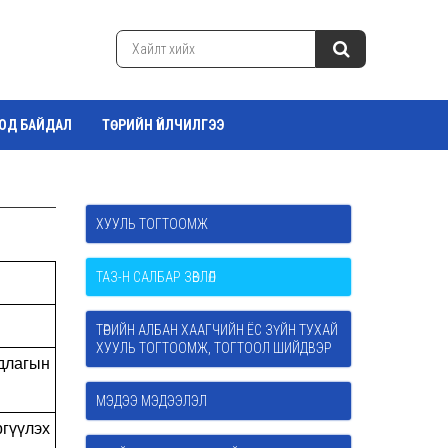
ТОД БАЙДАЛ
ТӨРИЙН ҮЙЛЧИЛГЭЭ
ХУУЛЬ ТОГТООМЖ
ТАЗ-Н САЛБАР ЗӨВЛӨЛ
ТӨРИЙН АЛБАН ХААГЧИЙН ЁС ЗҮЙН ТУХАЙ
ХУУЛЬ ТОГТООМЖ, ТОГТООЛ ШИЙДВЭР
длагын
МЭДЭЭ МЭДЭЭЛЭЛ
ргүүлэх