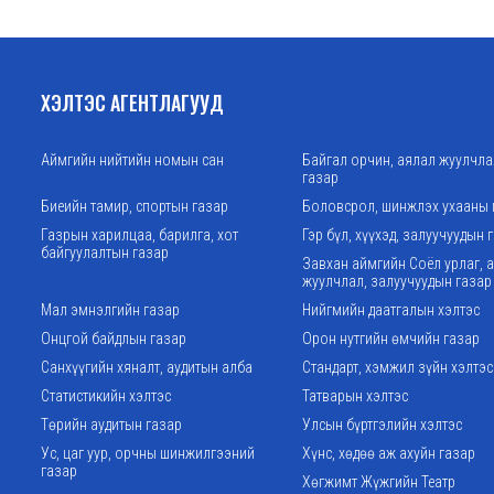
ХЭЛТЭС АГЕНТЛАГУУД
Аймгийн нийтийн номын сан
Байгал орчин, аялал жуулчл
газар
Биеийн тамир, спортын газар
Боловсрол, шинжлэх ухааны 
Газрын харилцаа, барилга, хот
Гэр бүл, хүүхэд, залуучуудын 
байгуулалтын газар
Завхан аймгийн Соёл урлаг, 
жуулчлал, залуучуудын газар
Мал эмнэлгийн газар
Нийгмийн даатгалын хэлтэс
Онцгой байдлын газар
Орон нутгийн өмчийн газар
Санхүүгийн хяналт, аудитын алба
Стандарт, хэмжил зүйн хэлтэс
Статистикийн хэлтэс
Татварын хэлтэс
Төрийн аудитын газар
Улсын бүртгэлийн хэлтэс
Ус, цаг уур, орчны шинжилгээний
Хүнс, хөдөө аж ахуйн газар
газар
Хөгжимт Жүжгийн Театр