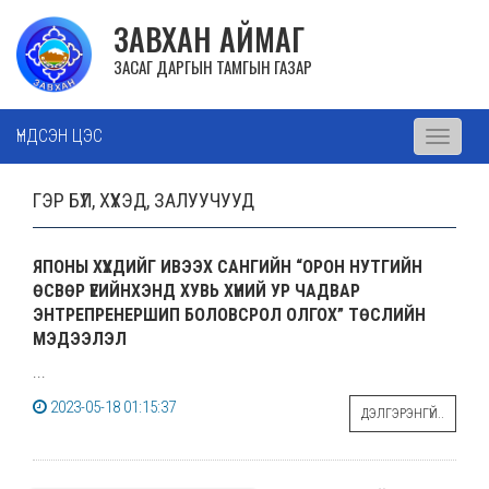
ЗАВХАН АЙМАГ
ЗАСАГ ДАРГЫН ТАМГЫН ГАЗАР
ҮНДСЭН ЦЭС
Toggle
navigati
ГЭР БҮЛ, ХҮҮХЭД, ЗАЛУУЧУУД
ЯПОНЫ ХҮҮХДИЙГ ИВЭЭХ САНГИЙН “ОРОН НУТГИЙН
ӨСВӨР ҮЕИЙНХЭНД ХУВЬ ХҮНИЙ УР ЧАДВАР
ЭНТРЕПРЕНЕРШИП БОЛОВСРОЛ ОЛГОХ” ТӨСЛИЙН
МЭДЭЭЛЭЛ
...
2023-05-18 01:15:37
ДЭЛГЭРЭНГҮЙ..