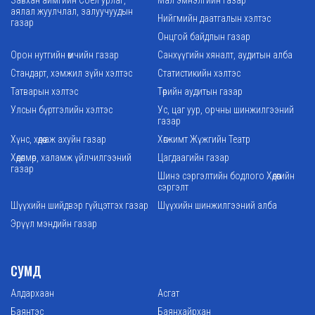
аялал жуулчлал, залуучуудын
Нийгмийн даатгалын хэлтэс
газар
Онцгой байдлын газар
Орон нутгийн өмчийн газар
Санхүүгийн хяналт, аудитын алба
Стандарт, хэмжил зүйн хэлтэс
Статистикийн хэлтэс
Татварын хэлтэс
Төрийн аудитын газар
Улсын бүртгэлийн хэлтэс
Ус, цаг уур, орчны шинжилгээний
газар
Хүнс, хөдөө аж ахуйн газар
Хөгжимт Жүжгийн Театр
Хөдөлмөр, халамж үйлчилгээний
Цагдаагийн газар
газар
Шинэ сэргэлтийн бодлого Хөдөөгийн
сэргэлт
Шүүхийн шийдвэр гүйцэтгэх газар
Шүүхийн шинжилгээний алба
Эрүүл мэндийн газар
СУМД
Алдархаан
Асгат
Баянтэс
Баянхайрхан