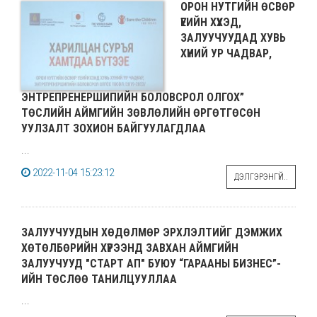
ОРОН НУТГИЙН ӨСВӨР
ҮЕИЙН ХҮҮХЭД,
ЗАЛУУЧУУДАД ХУВЬ
ХҮНИЙ УР ЧАДВАР,
ЭНТРЕПРЕНЕРШИПИЙН БОЛОВСРОЛ ОЛГОХ”
ТӨСЛИЙН АЙМГИЙН ЗӨВЛӨЛИЙН ӨРГӨТГӨСӨН
УУЛЗАЛТ ЗОХИОН БАЙГУУЛАГДЛАА
...
2022-11-04 15:23:12
ДЭЛГЭРЭНГҮЙ..
ЗАЛУУЧУУДЫН ХӨДӨЛМӨР ЭРХЛЭЛТИЙГ ДЭМЖИХ
ХӨТӨЛБӨРИЙН ХҮРЭЭНД ЗАВХАН АЙМГИЙН
ЗАЛУУЧУУД "СТАРТ АП" БУЮУ “ГАРААНЫ БИЗНЕС”-
ИЙН ТӨСЛӨӨ ТАНИЛЦУУЛЛАА
...