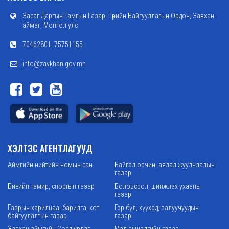
Засаг Даргын Тамгын Газар, Төрийн Байгууллагын Ордон, Завхан
аймаг, Монгол улс
70462801, 75751155
info@zavkhan.gov.mn
ХЭЛТЭС АГЕНТЛАГУУД
Аймгийн нийтийн номын сан
Байгал орчин, аялал жуулчлалын
газар
Биеийн тамир, спортын газар
Боловсрол, шинжлэх ухааны
газар
Газрын харилцаа, барилга, хот
Гэр бүл, хүүхэд, залуучуудын
байгуулалтын газар
газар
Завхан аймгийн Соёл урлаг,
Мал эмнэлгийн газар