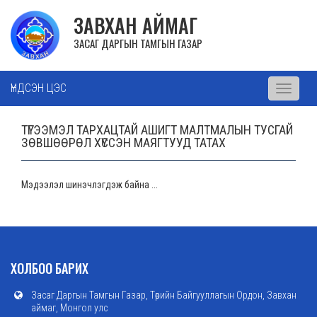
ЗАВХАН АЙМАГ
ЗАСАГ ДАРГЫН ТАМГЫН ГАЗАР
ҮНДСЭН ЦЭС
Toggle
navigati
ТҮГЭЭМЭЛ ТАРХАЦТАЙ АШИГТ МАЛТМАЛЫН ТУСГАЙ
ЗӨВШӨӨРӨЛ ХҮССЭН МАЯГТУУД ТАТАХ
Мэдээлэл шинэчлэгдэж байна ...
ХОЛБОО БАРИХ
Засаг Даргын Тамгын Газар, Төрийн Байгууллагын Ордон, Завхан
аймаг, Монгол улс