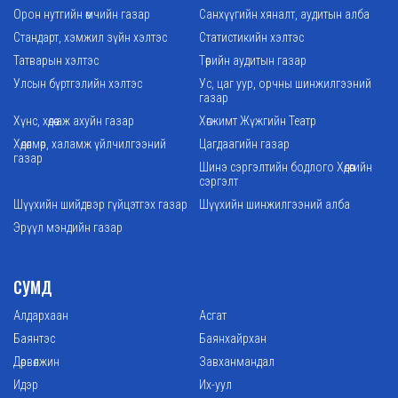
Орон нутгийн өмчийн газар
Санхүүгийн хяналт, аудитын алба
Стандарт, хэмжил зүйн хэлтэс
Статистикийн хэлтэс
Татварын хэлтэс
Төрийн аудитын газар
Улсын бүртгэлийн хэлтэс
Ус, цаг уур, орчны шинжилгээний
газар
Хүнс, хөдөө аж ахуйн газар
Хөгжимт Жүжгийн Театр
Хөдөлмөр, халамж үйлчилгээний
Цагдаагийн газар
газар
Шинэ сэргэлтийн бодлого Хөдөөгийн
сэргэлт
Шүүхийн шийдвэр гүйцэтгэх газар
Шүүхийн шинжилгээний алба
Эрүүл мэндийн газар
СУМД
Алдархаан
Асгат
Баянтэс
Баянхайрхан
Дөрвөлжин
Завханмандал
Идэр
Их-уул