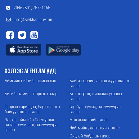
70462801, 75751155
info@zavkhan.gov.mn
ХЭЛТЭС АГЕНТЛАГУУД
Аймгийн нийтийн номын сан
Байгал орчин, аялал жуулчлалын
газар
Биеийн тамир, спортын газар
Боловсрол, шинжлэх ухааны
газар
Газрын харилцаа, барилга, хот
Гэр бүл, хүүхэд, залуучуудын
байгуулалтын газар
газар
Завхан аймгийн Соёл урлаг,
Мал эмнэлгийн газар
аялал жуулчлал, залуучуудын
Нийгмийн даатгалын хэлтэс
газар
Онцгой байдлын газар