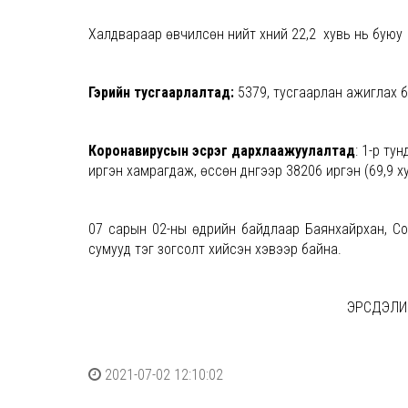
Халдвараар өвчилсөн нийт хүний 22,2 хувь нь буюу 27
Гэрийн тусгаарлалтад:
5379, тусгаарлан ажиглах б
Коронавирусын эсрэг дархлаажуулалтад
: 1-р ту
иргэн хамрагдаж, өссөн дүнгээр 38206 иргэн (69,9 х
07 сарын 02-ны өдрийн байдлаар Баянхайрхан, Сон
сумууд тэг зогсолт хийсэн хэвээр байна.
ЭРСДЭЛИ
2021-07-02 12:10:02