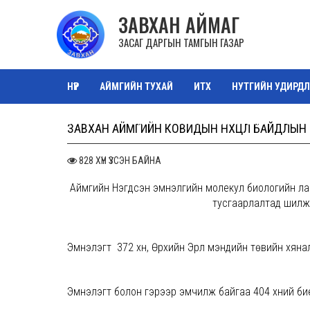
ЗАВХАН АЙМАГ
ЗАСАГ ДАРГЫН ТАМГЫН ГАЗАР
НҮҮР
АЙМГИЙН ТУХАЙ
ИТХ
НУТГИЙН УДИРДЛ
ТАЗ САЛБАР ЗӨВЛӨЛ
ОРОН НУТГИЙН ӨМЧ
ЗУРА
ЗАВХАН АЙМГИЙН КОВИДЫН НӨХЦӨЛ БАЙДЛЫН 
828 ХҮН ҮЗСЭН БАЙНА
Аймгийн Нэгдсэн эмнэлгийн молекул биологийн лаб
тусгаарлалтад шилжс
Эмнэлэгт 372 хүн, Өрхийн Эрүүл мэндийн төвийн хяна
Эмнэлэгт болон гэрээр эмчилж байгаа 404 хүний биеи