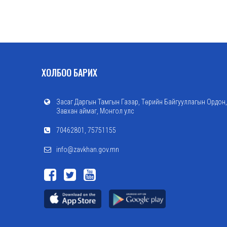
ХОЛБОО БАРИХ
Засаг Даргын Тамгын Газар, Төрийн Байгууллагын Ордон,
Завхан аймаг, Монгол улс
70462801, 75751155
info@zavkhan.gov.mn