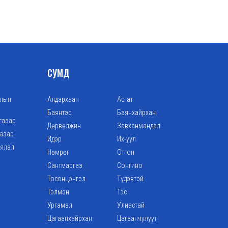
СУМД
алын
Алдархаан
Асгат
Баянтэс
Баянхайрхан
газар
Дөрвөлжин
Завханмандал
газар
Идэр
Их-уул
аялал
Нөмрөг
Отгон
Сантмаргаз
Сонгино
Тосонцэнгэл
Түдэвтэй
Тэлмэн
Тэс
Ургамал
Улиастай
Цагаанхайрхан
Цагаанчулуут