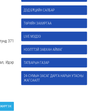
ДЭД БҮТЦИЙН САЛБАР
ТӨРИЙН ЗАХИРГАА
LIVE МЭДЭЭ
 тунд 371
НЭЭЛТТЭЙ ЗАВХАН АЙМАГ
ал, Идэр
ТАТВАРЫН ГАЗАР
24-СУМЫН ЗАСАГ ДАРГА НАРЫН УТАСНЫ
ЖАГСААЛТ
ЖИРГЭХ