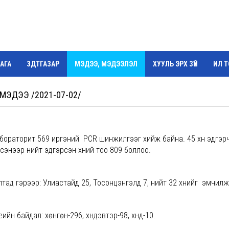
АГА
ЗДТГАЗАР
МЭДЭЭ, МЭДЭЭЛЭЛ
ХУУЛЬ ЭРХ ЗҮЙ
ИЛ 
Г
МЭДЭЭ /2021-07-02/
ораторит 569 иргэний PCR шинжилгээг хийж байна. 45 хүн эдгэр
энээр нийт эдгэрсэн хүний тоо 809 боллоо.
лтад гэрээр: Улиастайд 25, Тосонцэнгэлд 7, нийт 32 хүнийг эмчилж
йн байдал: хөнгөн-296, хүндэвтэр-98, хүнд-10.