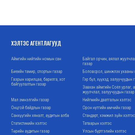
ХЭЛТЭС АГЕНТЛАГУУД
Аймгийн нийтийн номын сан
Байгал орчин, аялал жуулчл
газар
Биеийн тамир, спортын газар
Боловсрол, шинжлэх ухааны 
Газрын харилцаа, барилга, хот
Гэр бүл, хүүхэд, залуучуудын 
байгуулалтын газар
Завхан аймгийн Соёл урлаг, 
жуулчлал, залуучуудын газар
Мал эмнэлгийн газар
Нийгмийн даатгалын хэлтэс
Онцгой байдлын газар
Орон нутгийн өмчийн газар
Санхүүгийн хяналт, аудитын алба
Стандарт, хэмжил зүйн хэлтэс
Статистикийн хэлтэс
Татварын хэлтэс
Төрийн аудитын газар
Улсын бүртгэлийн хэлтэс