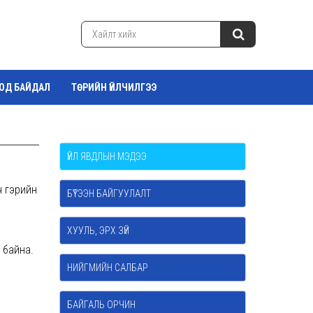
ТОД БАЙДАЛ
ТӨРИЙН ҮЙЛЧИЛГЭЭ
ҮЙЛ ЯВДЛЫН МЭДЭЭ
ч гэрийн
БҮТЭЭН БАЙГУУЛАЛТ
ХУУЛЬ, ЭРХ ЗҮЙ
 байна.
НИЙГМИЙН САЛБАР
БАЙГАЛЬ ОРЧИН