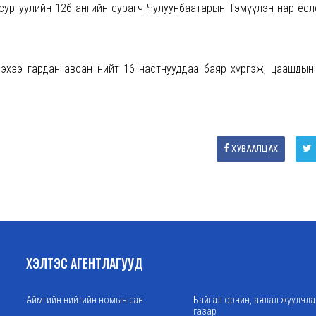
гуулийн 12б ангийн сурагч Чулуунбаатарын Тэмүүлэн нар ёслол 
млэхээ гардан авсан нийт 16 настнууддаа баяр хүргэж, цаашдын
ХУВААЛЦАХ
ХЭЛТЭС АГЕНТЛАГУУД
Аймгийн нийтийн номын сан
Байгал орчин, аялал жуулчл
газар