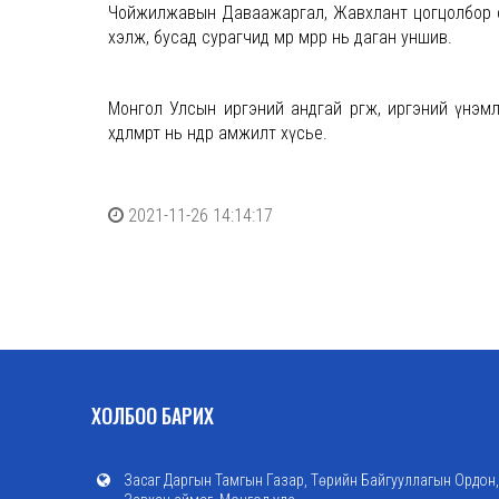
Чойжилжавын Даваажаргал, Жавхлант цогцолбор сур
хэлж, бусад сурагчид мөр мөрөөр нь даган уншив.
Монгол Улсын иргэний андгай өргөж, иргэний үнэ
хөдөлмөрт нь өндөр амжилт хүсье.
2021-11-26 14:14:17
ХОЛБОО БАРИХ
Засаг Даргын Тамгын Газар, Төрийн Байгууллагын Ордон,