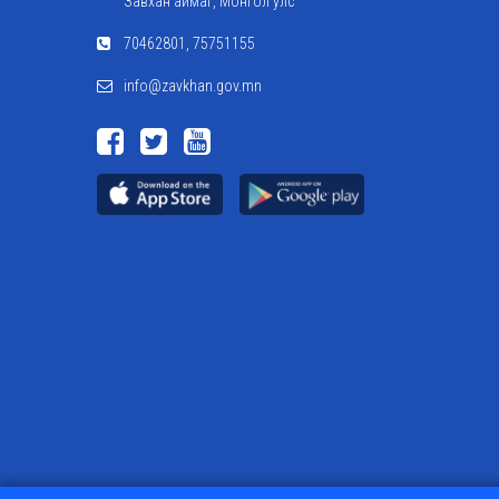
Завхан аймаг, Монгол улс
70462801, 75751155
info@zavkhan.gov.mn