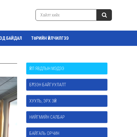
ТОД БАЙДАЛ
ТӨРИЙН ҮЙЛЧИЛГЭЭ
ҮЙЛ ЯВДЛЫН МЭДЭЭ
БҮТЭЭН БАЙГУУЛАЛТ
ХУУЛЬ, ЭРХ ЗҮЙ
НИЙГМИЙН САЛБАР
БАЙГАЛЬ ОРЧИН