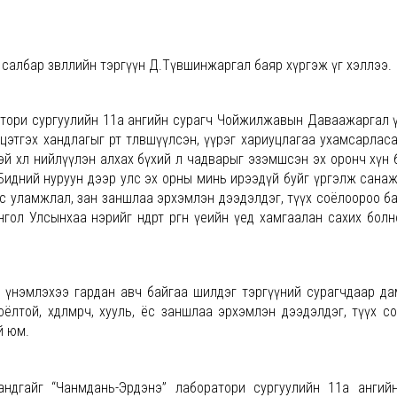
салбар зөвлөлийн тэргүүн Д.Түвшинжаргал баяр хүргэж үг хэллээ.
ратори сургуулийн 11а ангийн сурагч Чойжилжавын Даваажаргал ү
гэх хандлагыг өөртөө төлөвшүүлсэн, үүрэг хариуцлагаа ухамсарласан,
эй хөл нийлүүлэн алхах бүхий л чадварыг эзэмшсэн эх оронч хүн 
Бидний нуруун дээр улс эх орны минь ирээдүй буйг үргэлж санаж
, ёс уламжлал, зан заншлаа эрхэмлэн дээдэлдэг, түүх соёлоороо ба
нгол Улсынхаа нэрийг өндөрт өргөн үеийн үед хамгаалан сахих болн
үнэмлэхээ гардан авч байгаа шилдэг тэргүүний сурагчдаар д
оёлтой, хөдөлмөрч, хууль, ёс заншлаа эрхэмлэн дээдэлдэг, түүх с
й юм.
ндгайг “Чанмдань-Эрдэнэ” лаборатори сургуулийн 11а ангий