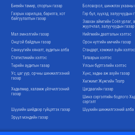
Биеийн тамир, спортын газар
Боловсрол, шинжлэх ухааны 
Газрын харилцаа, барилга, хот
Гэр бүл, хүүхэд, залуучуудын 
байгуулалтын газар
Завхан аймгийн Соёл урлаг, 
жуулчлал, залуучуудын газар
Мал эмнэлгийн газар
Нийгмийн даатгалын хэлтэс
Онцгой байдлын газар
Орон нутгийн өмчийн газар
Санхүүгийн хяналт, аудитын алба
Стандарт, хэмжил зүйн хэлтэс
Статистикийн хэлтэс
Татварын хэлтэс
Төрийн аудитын газар
Улсын бүртгэлийн хэлтэс
Ус, цаг уур, орчны шинжилгээний
Хүнс, хөдөө аж ахуйн газар
газар
Хөгжимт Жүжгийн Театр
Хөдөлмөр, халамж үйлчилгээний
Цагдаагийн газар
газар
Шинэ сэргэлтийн бодлого Хө
сэргэлт
Шүүхийн шийдвэр гүйцэтгэх газар
Шүүхийн шинжилгээний алба
Эрүүл мэндийн газар