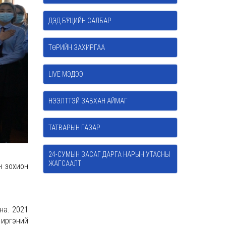
ДЭД БҮТЦИЙН САЛБАР
ТӨРИЙН ЗАХИРГАА
LIVE МЭДЭЭ
НЭЭЛТТЭЙ ЗАВХАН АЙМАГ
ТАТВАРЫН ГАЗАР
24-СУМЫН ЗАСАГ ДАРГА НАРЫН УТАСНЫ
ЖАГСААЛТ
н зохион
на. 2021
н иргэний