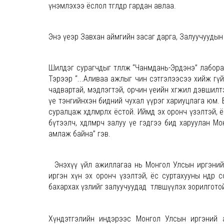
үнэмлэхээ ёслол төгөлдөр гардан авлаа.
Энэ үеэр Завхан аймгийн засаг дарга, Залуучуудын 
Шилдэг сурагчдыг төлөөлж “Чанмдань-Эрдэнэ” лабо
Тэрээр “...Аливаа ажлыг чин сэтгэлээсээ хийж гүйцэт
чадвартай, мэдлэгтэй, орчин үеийн хөгжил дэвшилт
үе тэнгийнхэн бидний чухал үүрэг хариуцлага юм. 
суралцаж хөдөлмөрлөх ёстой. Иймд эх оронч үзэлтэй
бүтээлч, хөдөлмөрч залуу үе гэдгээ бид харуулан Мо
амлаж байна” гэв.
Энэхүү үйл ажиллагаа нь Монгол Улсын иргэний 
иргэн хүн эх оронч үзэлтэй, ёс суртахууны өндөр с
бахархах үзлийг залуучуудад төлөвшүүлэх зорилгото
Хүндэтгэлийн индэрээс Монгол Улсын иргэний а