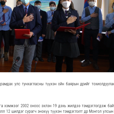
рамдах улс тунхагласны түүхэн ойн баярын өдрийг тохиолдуула
арга хэмжээг 2002 оноос эхлэн 19 дэхь жилдээ тэмдэглэгдэж бай
өөлөл 12 шилдэг сурагч энэхүү түүхэн тэмдэглэлт өдөр Монгол улсы