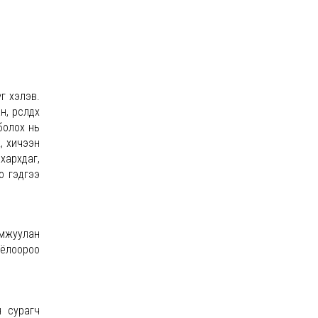
г хэлэв.
 өрсөлдөх
болох нь
, хичээн
хархдаг,
о гэдгээ
амжуулан
оёлоороо
н сурагч