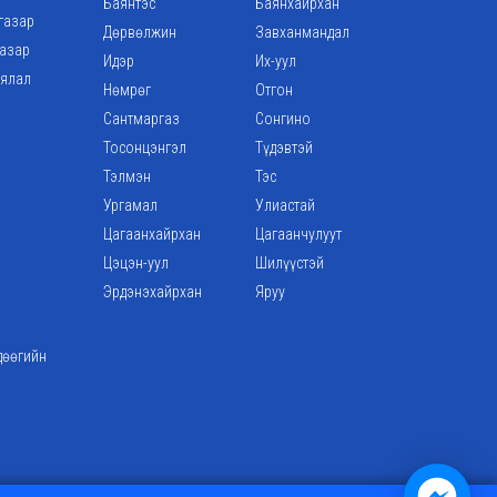
Баянтэс
Баянхайрхан
газар
Дөрвөлжин
Завханмандал
газар
Идэр
Их-уул
аялал
Нөмрөг
Отгон
Сантмаргаз
Сонгино
Тосонцэнгэл
Түдэвтэй
Тэлмэн
Тэс
Ургамал
Улиастай
Цагаанхайрхан
Цагаанчулуут
Цэцэн-уул
Шилүүстэй
Эрдэнэхайрхан
Яруу
дөөгийн