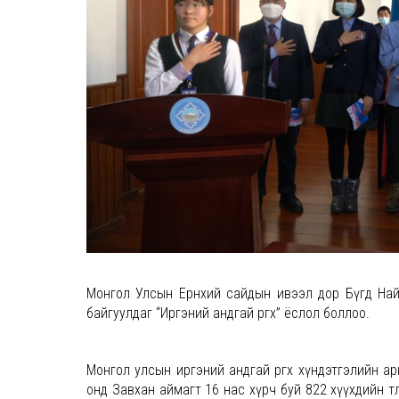
Монгол Улсын Ерөнхий сайдын ивээл дор Бүгд Най
байгуулдаг “Иргэний андгай өргөх” ёслол боллоо.
Монгол улсын иргэний андгай өргөх хүндэтгэлийн 
онд Завхан аймагт 16 нас хүрч буй 822 хүүхдийн төл