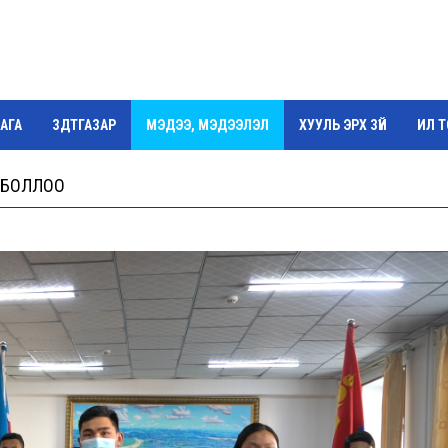
АГА
ЗДТГАЗАР
МЭДЭЭ, МЭДЭЭЛЭЛ
ХУУЛЬ ЭРХ ЗҮЙ
ИЛ 
Г
Л БОЛЛОО