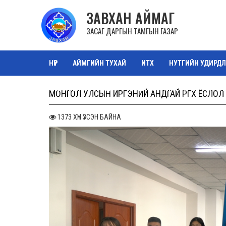
ЗАВХАН АЙМАГ
ЗАСАГ ДАРГЫН ТАМГЫН ГАЗАР
НҮҮР
АЙМГИЙН ТУХАЙ
ИТХ
НУТГИЙН УДИРДЛ
ТАЗ САЛБАР ЗӨВЛӨЛ
ОРОН НУТГИЙН ӨМЧ
ЗУРА
МОНГОЛ УЛСЫН ИРГЭНИЙ АНДГАЙ ӨРГӨХ ЁСЛО
1373 ХҮН ҮЗСЭН БАЙНА