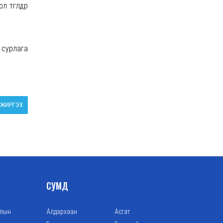
төгөлдөр
 сурлага
ЖИРГЭХ
СУМД
алын
Алдархаан
Асгат