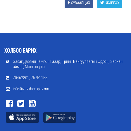
ХУВААЛЦАХ
ЖИРГЭХ
ХОЛБОО БАРИХ
Засаг Даргын Тамгын Газар, Төрийн Байгууллагын Ордон, Завхан
аймаг, Монгол улс
70462801, 75751155
info@zavkhan.gov.mn