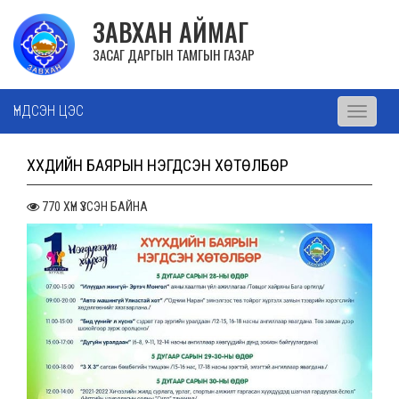
ЗАВХАН АЙМАГ
ЗАСАГ ДАРГЫН ТАМГЫН ГАЗАР
ҮНДСЭН ЦЭС
Toggle
navigati
ХҮҮХДИЙН БАЯРЫН НЭГДСЭН ХӨТӨЛБӨР
770 ХҮН ҮЗСЭН БАЙНА