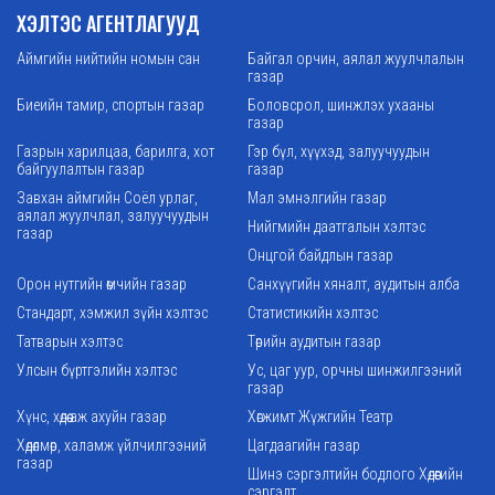
ХЭЛТЭС АГЕНТЛАГУУД
Аймгийн нийтийн номын сан
Байгал орчин, аялал жуулчлалын
газар
Биеийн тамир, спортын газар
Боловсрол, шинжлэх ухааны
газар
Газрын харилцаа, барилга, хот
Гэр бүл, хүүхэд, залуучуудын
байгуулалтын газар
газар
Завхан аймгийн Соёл урлаг,
Мал эмнэлгийн газар
аялал жуулчлал, залуучуудын
Нийгмийн даатгалын хэлтэс
газар
Онцгой байдлын газар
Орон нутгийн өмчийн газар
Санхүүгийн хяналт, аудитын алба
Стандарт, хэмжил зүйн хэлтэс
Статистикийн хэлтэс
Татварын хэлтэс
Төрийн аудитын газар
Улсын бүртгэлийн хэлтэс
Ус, цаг уур, орчны шинжилгээний
газар
Хүнс, хөдөө аж ахуйн газар
Хөгжимт Жүжгийн Театр
Хөдөлмөр, халамж үйлчилгээний
Цагдаагийн газар
газар
Шинэ сэргэлтийн бодлого Хөдөөгийн
сэргэлт