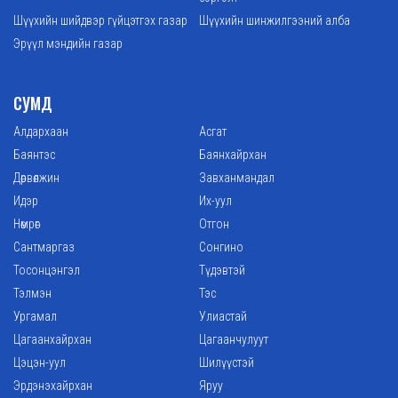
Шүүхийн шийдвэр гүйцэтгэх газар
Шүүхийн шинжилгээний алба
Эрүүл мэндийн газар
СУМД
Алдархаан
Асгат
Баянтэс
Баянхайрхан
Дөрвөлжин
Завханмандал
Идэр
Их-уул
Нөмрөг
Отгон
Сантмаргаз
Сонгино
Тосонцэнгэл
Түдэвтэй
Тэлмэн
Тэс
Ургамал
Улиастай
Цагаанхайрхан
Цагаанчулуут
Цэцэн-уул
Шилүүстэй
Эрдэнэхайрхан
Яруу