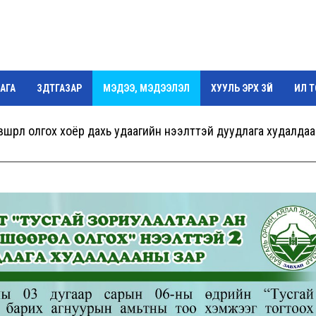
АГА
ЗДТГАЗАР
МЭДЭЭ, МЭДЭЭЛЭЛ
ХУУЛЬ ЭРХ ЗҮЙ
ИЛ 
Г
вшөөрөл олгох хоёр дахь удаагийн нээлттэй дуудлага худалда