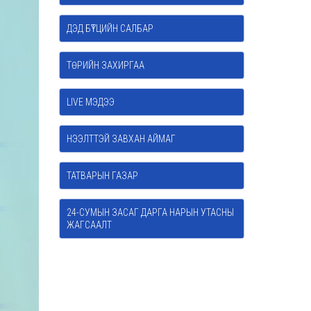
ДЭД БҮТЦИЙН САЛБАР
ТӨРИЙН ЗАХИРГАА
LIVE МЭДЭЭ
НЭЭЛТТЭЙ ЗАВХАН АЙМАГ
ТАТВАРЫН ГАЗАР
24-СУМЫН ЗАСАГ ДАРГА НАРЫН УТАСНЫ
ЖАГСААЛТ