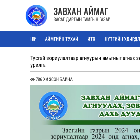
ЗАВХАН АЙМАГ
ЗАСАГ ДАРГЫН ТАМГЫН ГАЗАР
НҮҮР
АЙМГИЙН ТУХАЙ
ИТХ
НУТГИЙН УДИРДЛ
ТАЗ САЛБАР ЗӨВЛӨЛ
ОРОН НУТГИЙН ӨМЧ
ЗУРА
Тусгай зориулалтаар агнуурын амьтныг агнах зө
урилга
786 ХҮН ҮЗСЭН БАЙНА