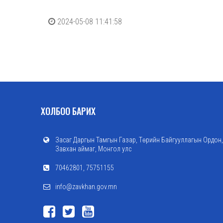
2024-05-08 11:41:58
ХОЛБОО БАРИХ
Засаг Даргын Тамгын Газар, Төрийн Байгууллагын Ордон,
Завхан аймаг, Монгол улс
70462801, 75751155
info@zavkhan.gov.mn