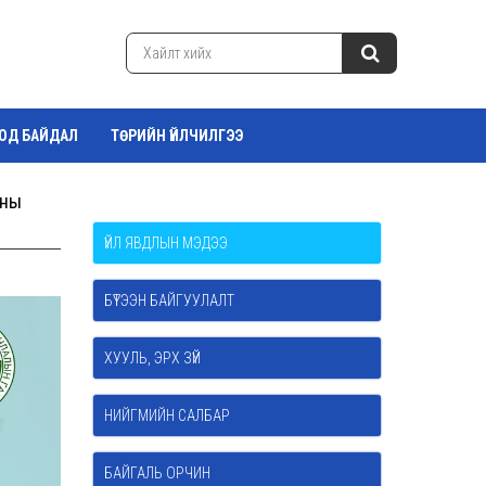
ТОД БАЙДАЛ
ТӨРИЙН ҮЙЛЧИЛГЭЭ
аны
ҮЙЛ ЯВДЛЫН МЭДЭЭ
БҮТЭЭН БАЙГУУЛАЛТ
ХУУЛЬ, ЭРХ ЗҮЙ
НИЙГМИЙН САЛБАР
БАЙГАЛЬ ОРЧИН