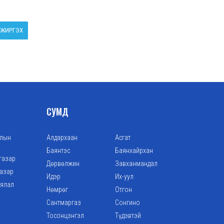
ЖИРГЭХ
СУМД
алын
Алдархаан
Асгат
Баянтэс
Баянхайрхан
газар
Дөрвөлжин
Завханмандал
газар
Идэр
Их-уул
аялал
Нөмрөг
Отгон
Сантмаргаз
Сонгино
Тосонцэнгэл
Түдэвтэй