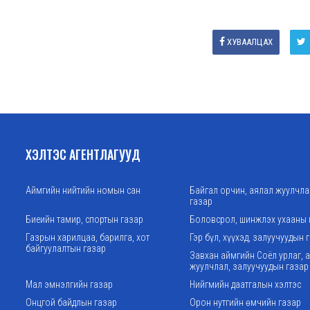
ХУВААЛЦАХ
ХЭЛТЭС АГЕНТЛАГУУД
Аймгийн нийтийн номын сан
Байгал орчин, аялал жуулчл
газар
Биеийн тамир, спортын газар
Боловсрол, шинжлэх ухааны 
Газрын харилцаа, барилга, хот
Гэр бүл, хүүхэд, залуучуудын 
байгуулалтын газар
Завхан аймгийн Соёл урлаг, 
жуулчлал, залуучуудын газар
Мал эмнэлгийн газар
Нийгмийн даатгалын хэлтэс
Онцгой байдлын газар
Орон нутгийн өмчийн газар