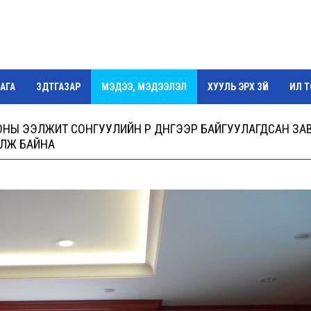
АГА
ЗДТГАЗАР
МЭДЭЭ, МЭДЭЭЛЭЛ
ХУУЛЬ ЭРХ ЗҮЙ
ИЛ 
Г
4 ОНЫ ЭЭЛЖИТ СОНГУУЛИЙН ҮР ДҮНГЭЭР БАЙГУУЛАГДСАН ЗА
ОЛЖ БАЙНА