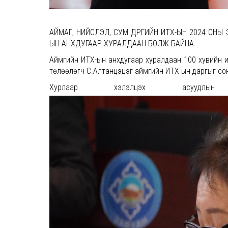
АЙМАГ, НИЙСЛЭЛ, СУМ ДҮҮРГИЙН ИТХ-ЫН 2024 ОН
ЫН АНХДУГААР ХУРАЛДААН БОЛЖ БАЙНА
Аймгийн ИТХ-ын анхдугаар хуралдаан 100 хувийн 
төлөөлөгч С.Алтанцэцэг аймгийн ИТХ-ын даргыг сон
Хурлаар хэлэлцэх асуудлын