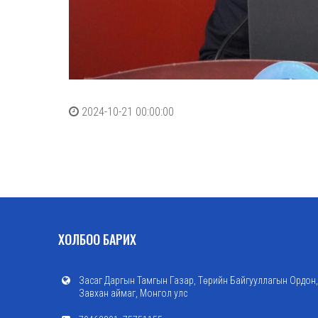
2024-10-21 00:00:00
ХОЛБОО БАРИХ
Засаг Даргын Тамгын Газар, Төрийн Байгууллагын Ордон,
Завхан аймаг, Монгол улс