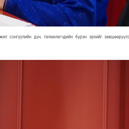
жил сонгуулийн дүн, төлөөлөгчдийн бүрэн эрхийг зөвшөөрүүл