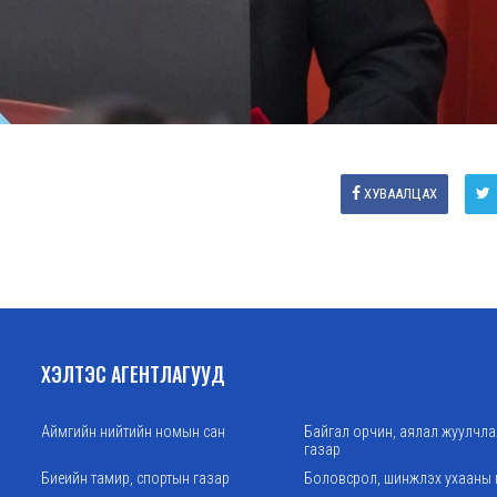
ХУВААЛЦАХ
ХЭЛТЭС АГЕНТЛАГУУД
Аймгийн нийтийн номын сан
Байгал орчин, аялал жуулчл
газар
Биеийн тамир, спортын газар
Боловсрол, шинжлэх ухааны 