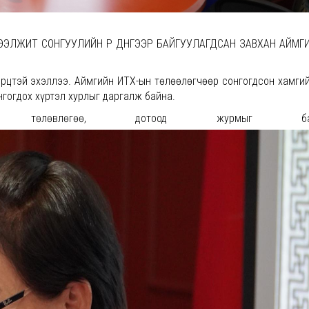
Ы ЭЭЛЖИТ СОНГУУЛИЙН ҮР ДҮНГЭЭР БАЙГУУЛАГДСАН ЗАВХАН АЙМГ
ирцтэй эхэллээ. Аймгийн ИТХ-ын төлөөлөгчөөр сонгогдсон хамги
гогдох хүртэл хурлыг даргалж байна.
 төлөвлөгөө, дотоод журмыг батал