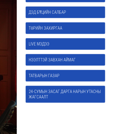
ДЭД БҮТЦИЙН САЛБАР
ТӨРИЙН ЗАХИРГАА
LIVE МЭДЭЭ
НЭЭЛТТЭЙ ЗАВХАН АЙМАГ
ТАТВАРЫН ГАЗАР
24-СУМЫН ЗАСАГ ДАРГА НАРЫН УТАСНЫ
ЖАГСААЛТ