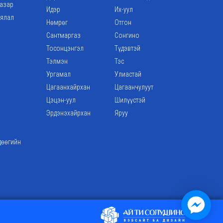
газар
Идэр
Их-уул
аялал
Нөмрөг
Отгон
Сантмаргаз
Сонгино
Тосонцэнгэл
Түдэвтэй
Тэлмэн
Тэс
Ургамал
Улиастай
Цагаанхайрхан
Цагаанчулуут
Цэцэн-уул
Шилүүстэй
Эрдэнэхайрхан
Яруу
дөөгийн