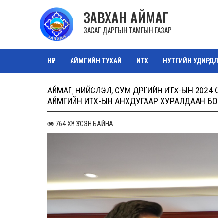
ЗАВХАН АЙМАГ
ЗАСАГ ДАРГЫН ТАМГЫН ГАЗАР
НҮҮР
АЙМГИЙН ТУХАЙ
ИТХ
НУТГИЙН УДИРДЛ
ТАЗ САЛБАР ЗӨВЛӨЛ
ОРОН НУТГИЙН ӨМЧ
ЗУРА
АЙМАГ, НИЙСЛЭЛ, СУМ ДҮҮРГИЙН ИТХ-ЫН 202
АЙМГИЙН ИТХ-ЫН АНХДУГААР ХУРАЛДААН Б
764 ХҮН ҮЗСЭН БАЙНА