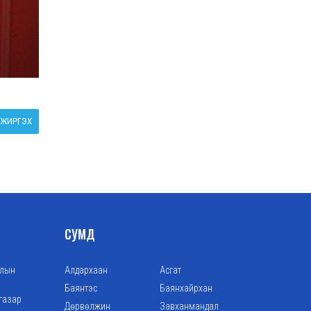
ЖИРГЭХ
СУМД
алын
Алдархаан
Асгат
Баянтэс
Баянхайрхан
газар
Дөрвөлжин
Завханмандал