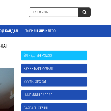
ТОД БАЙДАЛ
ТӨРИЙН ҮЙЛЧИЛГЭЭ
ВХАН
ҮЙЛ ЯВДЛЫН МЭДЭЭ
БҮТЭЭН БАЙГУУЛАЛТ
ХУУЛЬ, ЭРХ ЗҮЙ
НИЙГМИЙН САЛБАР
БАЙГАЛЬ ОРЧИН