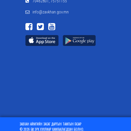
70462801, 75751155
info@zavkhan.gov.mn
ЗАВХАН АЙМГИЙН ЗАСАГ ДАРГЫН ТАМГЫН ГАЗАР
© 2026 БҮХ ЭРХ ХУУЛИАР ХАМГААЛАГДСАН БОЛНО.