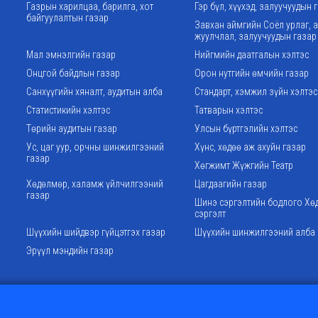
Газрын харилцаа, барилга, хот
Гэр бүл, хүүхэд, залуучуудын 
байгуулалтын газар
Завхан аймгийн Соёл урлаг, 
жуулчлал, залуучуудын газар
Мал эмнэлгийн газар
Нийгмийн даатгалын хэлтэс
Онцгой байдлын газар
Орон нутгийн өмчийн газар
Санхүүгийн хяналт, аудитын алба
Стандарт, хэмжил зүйн хэлтэс
Статистикийн хэлтэс
Татварын хэлтэс
Төрийн аудитын газар
Улсын бүртгэлийн хэлтэс
Ус, цаг уур, орчны шинжилгээний
Хүнс, хөдөө аж ахуйн газар
газар
Хөгжимт Жүжгийн Театр
Хөдөлмөр, халамж үйлчилгээний
Цагдаагийн газар
газар
Шинэ сэргэлтийн бодлого Хө
сэргэлт
Шүүхийн шийдвэр гүйцэтгэх газар
Шүүхийн шинжилгээний алба
Эрүүл мэндийн газар