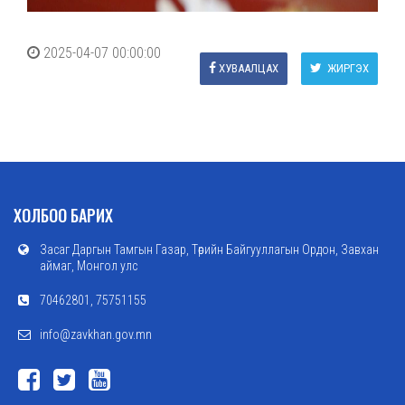
2025-04-07 00:00:00
ХУВААЛЦАХ
ЖИРГЭХ
ХОЛБОО БАРИХ
Засаг Даргын Тамгын Газар, Төрийн Байгууллагын Ордон, Завхан
аймаг, Монгол улс
70462801, 75751155
info@zavkhan.gov.mn