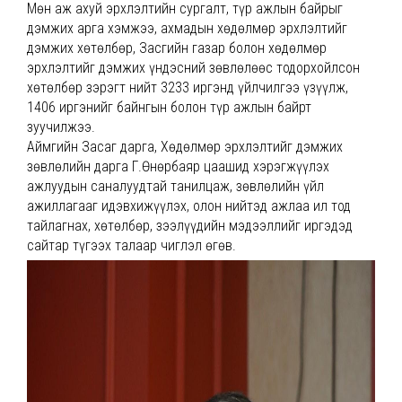
Мөн аж ахуй эрхлэлтийн сургалт, түр ажлын байрыг
дэмжих арга хэмжээ, ахмадын хөдөлмөр эрхлэлтийг
дэмжих хөтөлбөр, Засгийн газар болон хөдөлмөр
эрхлэлтийг дэмжих үндэсний зөвлөлөөс тодорхойлсон
хөтөлбөр зэрэгт нийт 3233 иргэнд үйлчилгээ үзүүлж,
1406 иргэнийг байнгын болон түр ажлын байрт
зуучилжээ.
Аймгийн Засаг дарга, Хөдөлмөр эрхлэлтийг дэмжих
зөвлөлийн дарга Г.Өнөрбаяр цаашид хэрэгжүүлэх
ажлуудын саналуудтай танилцаж, зөвлөлийн үйл
ажиллагааг идэвхижүүлэх, олон нийтэд ажлаа ил тод
тайлагнах, хөтөлбөр, зээлүүдийн мэдээллийг иргэдэд
сайтар түгээх талаар чиглэл өгөв.