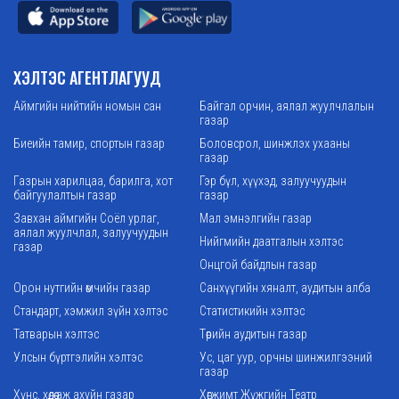
ХЭЛТЭС АГЕНТЛАГУУД
Аймгийн нийтийн номын сан
Байгал орчин, аялал жуулчлалын
газар
Биеийн тамир, спортын газар
Боловсрол, шинжлэх ухааны
газар
Газрын харилцаа, барилга, хот
Гэр бүл, хүүхэд, залуучуудын
байгуулалтын газар
газар
Завхан аймгийн Соёл урлаг,
Мал эмнэлгийн газар
аялал жуулчлал, залуучуудын
Нийгмийн даатгалын хэлтэс
газар
Онцгой байдлын газар
Орон нутгийн өмчийн газар
Санхүүгийн хяналт, аудитын алба
Стандарт, хэмжил зүйн хэлтэс
Статистикийн хэлтэс
Татварын хэлтэс
Төрийн аудитын газар
Улсын бүртгэлийн хэлтэс
Ус, цаг уур, орчны шинжилгээний
газар
Хүнс, хөдөө аж ахуйн газар
Хөгжимт Жүжгийн Театр