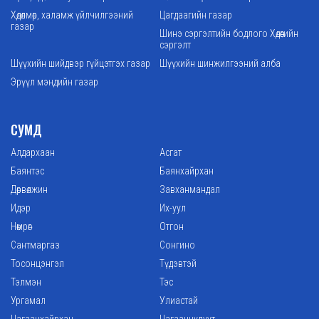
Хөдөлмөр, халамж үйлчилгээний
Цагдаагийн газар
газар
Шинэ сэргэлтийн бодлого Хөдөөгийн
сэргэлт
Шүүхийн шийдвэр гүйцэтгэх газар
Шүүхийн шинжилгээний алба
Эрүүл мэндийн газар
СУМД
Алдархаан
Асгат
Баянтэс
Баянхайрхан
Дөрвөлжин
Завханмандал
Идэр
Их-уул
Нөмрөг
Отгон
Сантмаргаз
Сонгино
Тосонцэнгэл
Түдэвтэй
Тэлмэн
Тэс
Ургамал
Улиастай