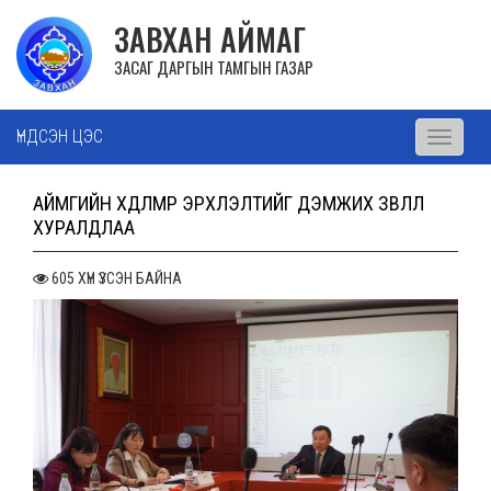
ЗАВХАН АЙМАГ
ЗАСАГ ДАРГЫН ТАМГЫН ГАЗАР
ҮНДСЭН ЦЭС
Toggle
navigati
АЙМГИЙН ХӨДӨЛМӨР ЭРХЛЭЛТИЙГ ДЭМЖИХ ЗӨВЛӨЛ
ХУРАЛДЛАА
605 ХҮН ҮЗСЭН БАЙНА