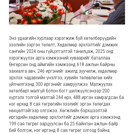
Энэ удаагийн хурлаар хэрэгжиж буй хөтөлбөрүүдийн
зээлийн зэргэн төлөлт, Хөдөлмөр эрхлэлтийг дэмжих
сангийн 2024 оны гүйцэтгэлтэй танилцаж, 2025 онд
хэрэгжүүлэх арга хэмжээний хуваарийг баталлаа.
Өнгөрсөн онд аймгийн хэмжээнд 618 ажлын байрны
захиалга авч, 246 иргэнийг ажилд зуучилж, хөдөлмөр
эрхлэх чадавхийн үнэлгээ, хувийн төлөвлөгөө хийх
үйлчилгээнд 300 иргэнийг хамруулжээ. Малжуулах
хөтөлбөрт малгүй болон богт шилжүүлсэнээр 200
хүртэлх толгой малтай 244 өрх, 488 иргэн хамрагдсан ба
нэг өрхөд 8 сая төгрөгийн зээлийг эргэн төлөгдөх
нөхцөлтэйгээр олгожээ. Хөгжлийн бэрхшээлтэй
иргэдийн хөдөлмөр эрхлэлтийг дэмжих арга хэмжээнд
199 сая төгрөг зарцуулсан ба 25 байнгын ажлын байр
бий болгож, нэг иргэнд 8 сая төгрөг олгоод байна.