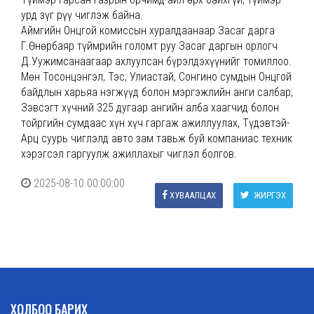
урд зүг рүү чиглэж байна.
Аймгийн Онцгой комиссын хуралдаанаар Засаг дарга
Г.Өнөрбаяр түймрийн голомт руу Засаг даргын орлогч
Д.Уужимсанаагаар ахлуулсан бүрэлдэхүүнийг томиллоо.
Мөн Тосонцэнгэл, Тэс, Улиастай, Сонгино сумдын Онцгой
байдлын харьяа нэгжүүд болон мэргэжлийн анги салбар,
Зэвсэгт хүчний 325 дугаар ангийн алба хаагчид болон
тойргийн сумдаас хүн хүч гаргаж ажиллуулах, Түдэвтэй-
Арц суурь чиглэлд авто зам тавьж буй компаниас техник
хэрэгсэл гаргуулж ажиллахыг чиглэл болгов.
2025-08-10 00:00:00
ХУВААЛЦАХ
ЖИРГЭХ
ХОЛБОО БАРИХ