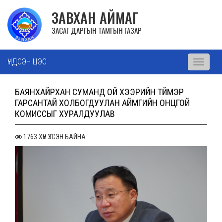
ЗАВХАН АЙМАГ
ЗАСАГ ДАРГЫН ТАМГЫН ГАЗАР
ҮНДСЭН ЦЭС
Toggle
navigati
БАЯНХАЙРХАН СУМАНД ОЙ ХЭЭРИЙН ТҮЙМЭР
ГАРСАНТАЙ ХОЛБОГДУУЛАН АЙМГИЙН ОНЦГОЙ
КОМИССЫГ ХУРАЛДУУЛАВ
1763 ХҮН ҮЗСЭН БАЙНА