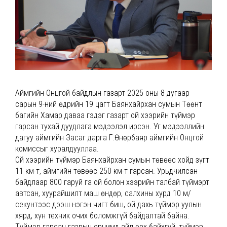
Аймгийн Онцгой байдлын газарт 2025 оны 8 дугаар
сарын 9-ний өдрийн 19 цагт Баянхайрхан сумын Төөнт
багийн Хамар даваа гэдэг газарт ой хээрийн түймэр
гарсан тухай дуудлага мэдээлэл ирсэн. Уг мэдээллийн
дагуу аймгийн Засаг дарга Г.Өнөрбаяр аймгийн Онцгой
комиссыг хуралдууллаа.
Ой хээрийн түймэр Баянхайрхан сумын төвөөс хойд зүгт
11 км-т, аймгийн төвөөс 250 км-т гарсан. Урьдчилсан
байдлаар 800 гаруй га ой болон хээрийн талбай түймэрт
автсан, хуурайшилт маш өндөр, салхины хурд 10 м/
секунтээс дээш нэгэн чигт биш, ой дахь түймэр уулын
хярд, хүн техник очих боломжгүй байдалтай байна.
Түймэр гарсан газрын орчимд айл өрх байхгүй, түймэр