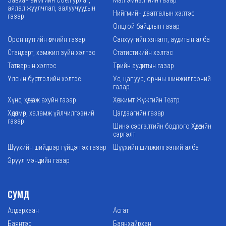
Завхан аймгийн Соёл урлаг,
Мал эмнэлгийн газар
аялал жуулчлал, залуучуудын
Нийгмийн даатгалын хэлтэс
газар
Онцгой байдлын газар
Орон нутгийн өмчийн газар
Санхүүгийн хяналт, аудитын алба
Стандарт, хэмжил зүйн хэлтэс
Статистикийн хэлтэс
Татварын хэлтэс
Төрийн аудитын газар
Улсын бүртгэлийн хэлтэс
Ус, цаг уур, орчны шинжилгээний
газар
Хүнс, хөдөө аж ахуйн газар
Хөгжимт Жүжгийн Театр
Хөдөлмөр, халамж үйлчилгээний
Цагдаагийн газар
газар
Шинэ сэргэлтийн бодлого Хөдөөгийн
сэргэлт
Шүүхийн шийдвэр гүйцэтгэх газар
Шүүхийн шинжилгээний алба
Эрүүл мэндийн газар
СУМД
Алдархаан
Асгат
Баянтэс
Баянхайрхан