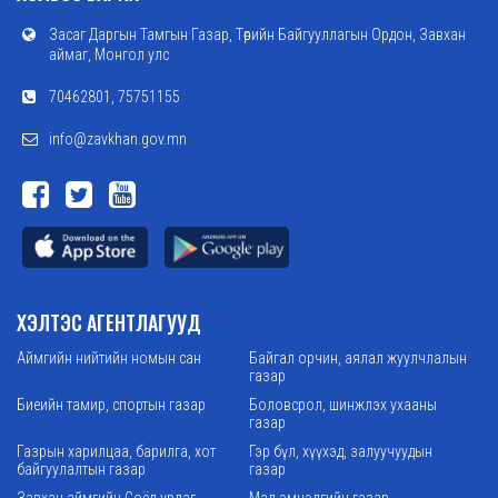
Засаг Даргын Тамгын Газар, Төрийн Байгууллагын Ордон, Завхан
аймаг, Монгол улс
70462801, 75751155
info@zavkhan.gov.mn
ХЭЛТЭС АГЕНТЛАГУУД
Аймгийн нийтийн номын сан
Байгал орчин, аялал жуулчлалын
газар
Биеийн тамир, спортын газар
Боловсрол, шинжлэх ухааны
газар
Газрын харилцаа, барилга, хот
Гэр бүл, хүүхэд, залуучуудын
байгуулалтын газар
газар