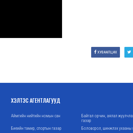
ХУВААЛЦАХ
ХЭЛТЭС АГЕНТЛАГУУД
Аймгийн нийтийн номын сан
Байгал орчин, аялал жуулчл
газар
Биеийн тамир, спортын газар
Боловсрол, шинжлэх ухааны 