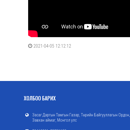
2021-04-05 12:12:12
ХОЛБОО БАРИХ
Засаг Даргын Тамгын Газар, Төрийн Байгууллагын Ордон,
Завхан аймаг, Монгол улс