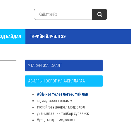
ТОД БАЙДАЛ
ТӨРИЙН ҮЙЛЧИЛГЭЭ
УТАСНЫ ЖАГСААЛТ
АВИЛГЫН ЭСРЭГ ҮЙЛ АЖИЛЛАГАА
АЭҮА-ны төлөвлөгөө, тайлан
гадаад зээл тусламж
тусгай зөвшөөрөл мэдээлэл
үйлчилгээний төлбөр хураамж
бусад мэдээ мэдээлэл