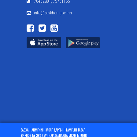
70462801, 75751155
info@zavkhan.gov.mn
ЗАВХАН АЙМГИЙН ЗАСАГ ДАРГЫН ТАМГЫН ГАЗАР
© 2026 БҮХ ЭРХ ХУУЛИАР ХАМГААЛАГДСАН БОЛНО.