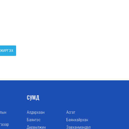
ЖИРГЭХ
СУМД
алын
Алдархаан
Асгат
Баянтэс
Баянхайрхан
газар
Дөрвөлжин
Завханмандал