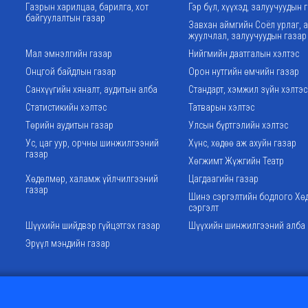
Газрын харилцаа, барилга, хот
Гэр бүл, хүүхэд, залуучуудын 
байгуулалтын газар
Завхан аймгийн Соёл урлаг, 
жуулчлал, залуучуудын газар
Мал эмнэлгийн газар
Нийгмийн даатгалын хэлтэс
Онцгой байдлын газар
Орон нутгийн өмчийн газар
Санхүүгийн хяналт, аудитын алба
Стандарт, хэмжил зүйн хэлтэс
Статистикийн хэлтэс
Татварын хэлтэс
Төрийн аудитын газар
Улсын бүртгэлийн хэлтэс
Ус, цаг уур, орчны шинжилгээний
Хүнс, хөдөө аж ахуйн газар
газар
Хөгжимт Жүжгийн Театр
Хөдөлмөр, халамж үйлчилгээний
Цагдаагийн газар
газар
Шинэ сэргэлтийн бодлого Хө
сэргэлт
Шүүхийн шийдвэр гүйцэтгэх газар
Шүүхийн шинжилгээний алба
Эрүүл мэндийн газар