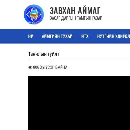
ЗАВХАН АЙМАГ
ЗАСАГ ДАРГЫН ТАМГЫН ГАЗАР
НҮҮР
АЙМГИЙН ТУХАЙ
ИТХ
НУТГИЙН УДИРДЛ
ТАЗ САЛБАР ЗӨВЛӨЛ
ОРОН НУТГИЙН ӨМЧ
ЗУРА
Танилын гуйлт
806 ХҮН ҮЗСЭН БАЙНА