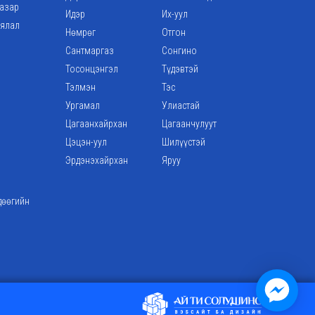
газар
Идэр
Их-уул
аялал
Нөмрөг
Отгон
Сантмаргаз
Сонгино
Тосонцэнгэл
Түдэвтэй
Тэлмэн
Тэс
Ургамал
Улиастай
Цагаанхайрхан
Цагаанчулуут
Цэцэн-уул
Шилүүстэй
Эрдэнэхайрхан
Яруу
дөөгийн