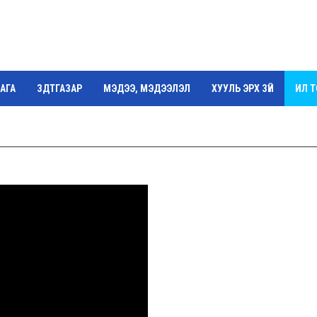
АГА
ЗДТГАЗАР
МЭДЭЭ, МЭДЭЭЛЭЛ
ХУУЛЬ ЭРХ ЗҮЙ
ИЛ 
Г