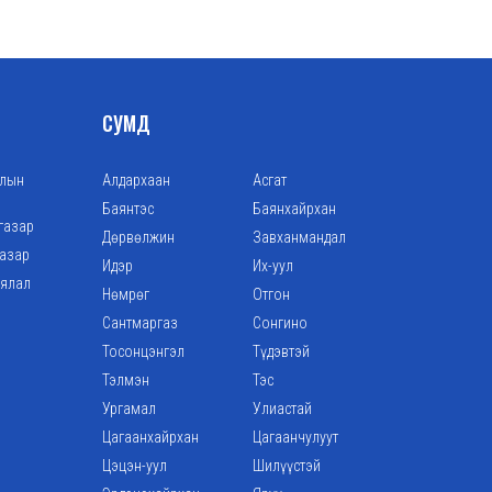
СУМД
алын
Алдархаан
Асгат
Баянтэс
Баянхайрхан
газар
Дөрвөлжин
Завханмандал
газар
Идэр
Их-уул
аялал
Нөмрөг
Отгон
Сантмаргаз
Сонгино
Тосонцэнгэл
Түдэвтэй
Тэлмэн
Тэс
Ургамал
Улиастай
Цагаанхайрхан
Цагаанчулуут
Цэцэн-уул
Шилүүстэй