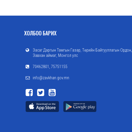
ХОЛБОО БАРИХ
Засаг Даргын Тамгын Газар, Төрийн Байгууллагын Ордон,
Завхан аймаг, Монгол улс
70462801, 75751155
info@zavkhan.gov.mn