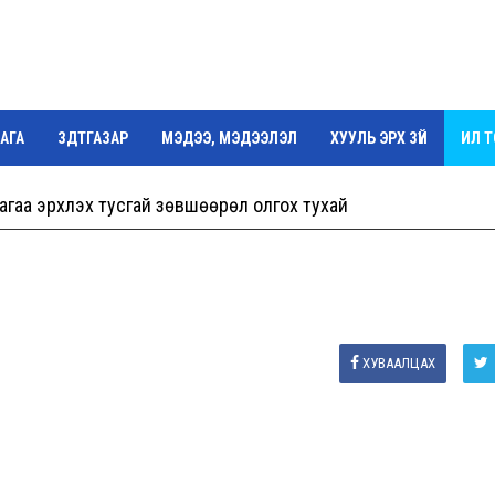
АГА
ЗДТГАЗАР
МЭДЭЭ, МЭДЭЭЛЭЛ
ХУУЛЬ ЭРХ ЗҮЙ
ИЛ 
Г
агаа эрхлэх тусгай зөвшөөрөл олгох тухай
ХУВААЛЦАХ