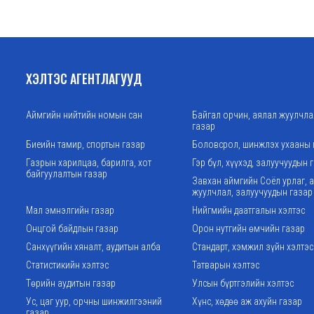
ХЭЛТЭС АГЕНТЛАГУУД
Аймгийн нийтийн номын сан
Байгал орчин, аялал жуулчл
газар
Биеийн тамир, спортын газар
Боловсрол, шинжлэх ухааны 
Газрын харилцаа, барилга, хот
Гэр бүл, хүүхэд, залуучуудын 
байгуулалтын газар
Завхан аймгийн Соёл урлаг, 
жуулчлал, залуучуудын газар
Мал эмнэлгийн газар
Нийгмийн даатгалын хэлтэс
Онцгой байдлын газар
Орон нутгийн өмчийн газар
Санхүүгийн хяналт, аудитын алба
Стандарт, хэмжил зүйн хэлтэс
Статистикийн хэлтэс
Татварын хэлтэс
Төрийн аудитын газар
Улсын бүртгэлийн хэлтэс
Ус, цаг уур, орчны шинжилгээний
Хүнс, хөдөө аж ахуйн газар
газар