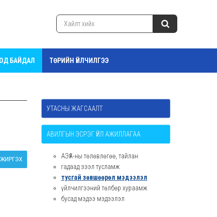
ТОД БАЙДАЛ
ТӨРИЙН ҮЙЛЧИЛГЭЭ
УТАСНЫ ЖАГСААЛТ
АВИЛГЫН ЭСРЭГ ҮЙЛ АЖИЛЛАГАА
АЭҮА-ны төлөвлөгөө, тайлан
ЖИРГЭХ
гадаад зээл тусламж
тусгай зөвшөөрөл мэдээлэл
үйлчилгээний төлбөр хураамж
бусад мэдээ мэдээлэл