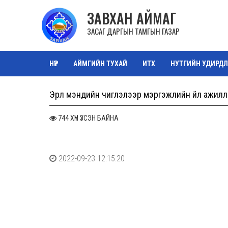
ЗАВХАН АЙМАГ
ЗАСАГ ДАРГЫН ТАМГЫН ГАЗАР
НҮҮР
АЙМГИЙН ТУХАЙ
ИТХ
НУТГИЙН УДИРДЛ
ТАЗ САЛБАР ЗӨВЛӨЛ
ОРОН НУТГИЙН ӨМЧ
ЗУРА
Эрүүл мэндийн чиглэлээр мэргэжлийн үйл ажилл
744 ХҮН ҮЗСЭН БАЙНА
2022-09-23 12:15:20