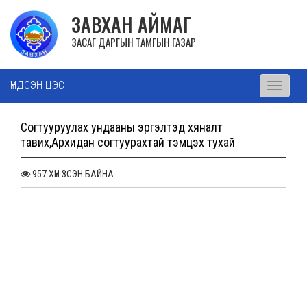
ЗАВХАН АЙМАГ
ЗАСАГ ДАРГЫН ТАМГЫН ГАЗАР
ҮНДСЭН ЦЭС
Toggle
navigati
Согтууруулах ундааны эргэлтэд хяналт
тавих,Архидан согтуурахтай тэмцэх тухай
957 ХҮН ҮЗСЭН БАЙНА