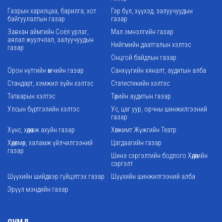
Газрын харилцаа, барилга, хот
Гэр бүл, хүүхэд, залуучуудын
байгуулалтын газар
газар
Завхан аймгийн Соёл урлаг,
Мал эмнэлгийн газар
аялал жуулчлал, залуучуудын
Нийгмийн даатгалын хэлтэс
газар
Онцгой байдлын газар
Орон нутгийн өмчийн газар
Санхүүгийн хяналт, аудитын алба
Стандарт, хэмжил зүйн хэлтэс
Статистикийн хэлтэс
Татварын хэлтэс
Төрийн аудитын газар
Улсын бүртгэлийн хэлтэс
Ус, цаг уур, орчны шинжилгээний
газар
Хүнс, хөдөө аж ахуйн газар
Хөгжимт Жүжгийн Театр
Хөдөлмөр, халамж үйлчилгээний
Цагдаагийн газар
газар
Шинэ сэргэлтийн бодлого Хөдөөгийн
сэргэлт
Шүүхийн шийдвэр гүйцэтгэх газар
Шүүхийн шинжилгээний алба
Эрүүл мэндийн газар