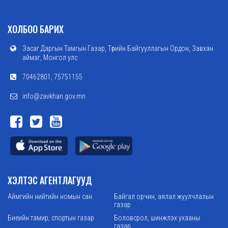
ХОЛБОО БАРИХ
Засаг Даргын Тамгын Газар, Төрийн Байгууллагын Ордон, Завхан
аймаг, Монгол улс
70462801, 75751155
info@zavkhan.gov.mn
ХЭЛТЭС АГЕНТЛАГУУД
Аймгийн нийтийн номын сан
Байгал орчин, аялал жуулчлалын
газар
Биеийн тамир, спортын газар
Боловсрол, шинжлэх ухааны
газар