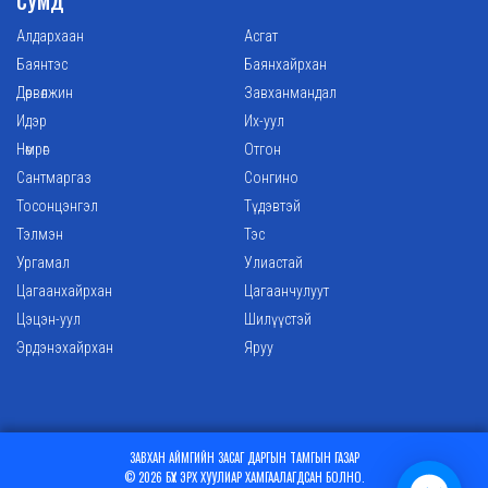
СУМД
Алдархаан
Асгат
Баянтэс
Баянхайрхан
Дөрвөлжин
Завханмандал
Идэр
Их-уул
Нөмрөг
Отгон
Сантмаргаз
Сонгино
Тосонцэнгэл
Түдэвтэй
Тэлмэн
Тэс
Ургамал
Улиастай
Цагаанхайрхан
Цагаанчулуут
Цэцэн-уул
Шилүүстэй
Эрдэнэхайрхан
Яруу
ЗАВХАН АЙМГИЙН ЗАСАГ ДАРГЫН ТАМГЫН ГАЗАР
© 2026 БҮХ ЭРХ ХУУЛИАР ХАМГААЛАГДСАН БОЛНО.