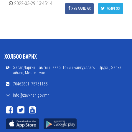
2022-03-29 13:45:14
ХУВААЛЦАХ
ЖИРГЭХ
ХОЛБОО БАРИХ
Засаг Даргын Тамгын Газар, Төрийн Байгууллагын Ордон, Завхан
аймаг, Монгол улс
70462801, 75751155
info@zavkhan.gov.mn