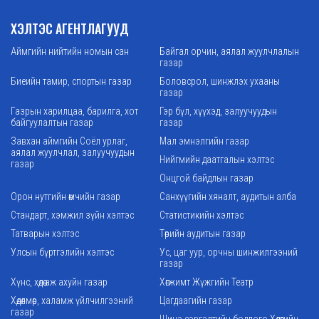
ХЭЛТЭС АГЕНТЛАГУУД
Аймгийн нийтийн номын сан
Байгал орчин, аялал жуулчлалын
газар
Биеийн тамир, спортын газар
Боловсрол, шинжлэх ухааны
газар
Газрын харилцаа, барилга, хот
Гэр бүл, хүүхэд, залуучуудын
байгуулалтын газар
газар
Завхан аймгийн Соёл урлаг,
Мал эмнэлгийн газар
аялал жуулчлал, залуучуудын
Нийгмийн даатгалын хэлтэс
газар
Онцгой байдлын газар
Орон нутгийн өмчийн газар
Санхүүгийн хяналт, аудитын алба
Стандарт, хэмжил зүйн хэлтэс
Статистикийн хэлтэс
Татварын хэлтэс
Төрийн аудитын газар
Улсын бүртгэлийн хэлтэс
Ус, цаг уур, орчны шинжилгээний
газар
Хүнс, хөдөө аж ахуйн газар
Хөгжимт Жүжгийн Театр
Хөдөлмөр, халамж үйлчилгээний
Цагдаагийн газар
газар
Шинэ сэргэлтийн бодлого Хөдөөгийн