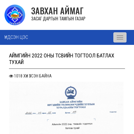
ЗАВХАН АЙМАГ
ЗАСАГ ДАРГЫН ТАМГЫН ГАЗАР
ҮНДСЭН ЦЭС
Toggle
navigati
АЙМГИЙН 2022 ОНЫ ТӨСВИЙН ТОГТООЛ БАТЛАХ
ТУХАЙ
1018 ХҮН ҮЗСЭН БАЙНА