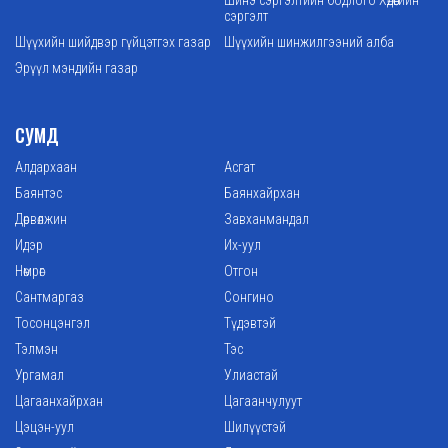
сэргэлт
Шүүхийн шийдвэр гүйцэтгэх газар
Шүүхийн шинжилгээний алба
Эрүүл мэндийн газар
СУМД
Алдархаан
Асгат
Баянтэс
Баянхайрхан
Дөрвөлжин
Завханмандал
Идэр
Их-уул
Нөмрөг
Отгон
Сантмаргаз
Сонгино
Тосонцэнгэл
Түдэвтэй
Тэлмэн
Тэс
Ургамал
Улиастай
Цагаанхайрхан
Цагаанчулуут
Цэцэн-уул
Шилүүстэй