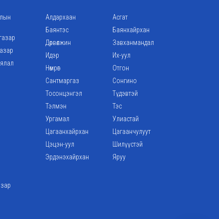
алын
Алдархаан
Асгат
Баянтэс
Баянхайрхан
газар
Дөрвөлжин
Завханмандал
газар
Идэр
Их-уул
аялал
Нөмрөг
Отгон
Сантмаргаз
Сонгино
Тосонцэнгэл
Түдэвтэй
Тэлмэн
Тэс
Ургамал
Улиастай
Цагаанхайрхан
Цагаанчулуут
Цэцэн-уул
Шилүүстэй
Эрдэнэхайрхан
Яруу
азар