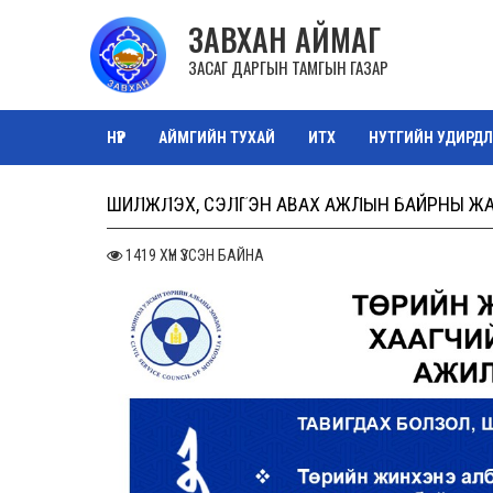
ЗАВХАН АЙМАГ
ЗАСАГ ДАРГЫН ТАМГЫН ГАЗАР
НҮҮР
АЙМГИЙН ТУХАЙ
ИТХ
НУТГИЙН УДИРДЛ
ТАЗ САЛБАР ЗӨВЛӨЛ
ОРОН НУТГИЙН ӨМЧ
ЗУРА
ШИЛЖҮҮЛЭХ, СЭЛГЭН АВАХ АЖЛЫН БАЙРНЫ Ж
1419 ХҮН ҮЗСЭН БАЙНА