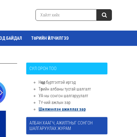
ТОД БАЙДАЛ
ТӨРИЙН ҮЙЛЧИЛГЭЭ
СУЛ ОРОН ТОО
Нөөцөд бүртгэлтэй иргэд
Төрийн албаны тусгай шалгалт
УА-ны сонгон шалгаруулалт
ТҮ-ний ажлын зар
Шилжүүлэн ажиллах зар
АЛБАН ХААГЧ, АЖИЛТНЫГ СОНГОН
ШАЛГАРУУЛАХ ЖУРАМ