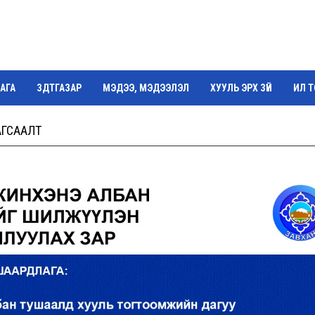
АГА
ЗДТГАЗАР
МЭДЭЭ, МЭДЭЭЛЭЛ
ХУУЛЬ ЭРХ ЗҮЙ
ИЛ 
Г
АГСААЛТ