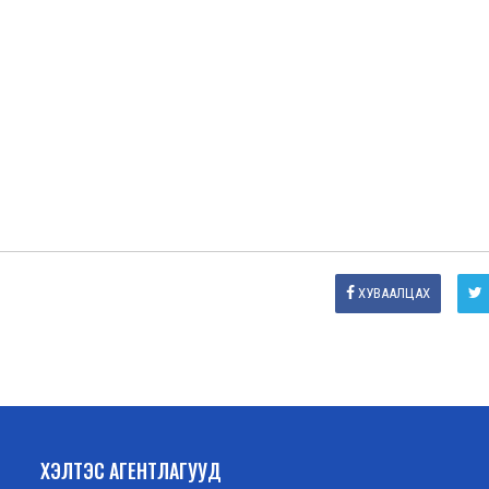
ХУВААЛЦАХ
ХЭЛТЭС АГЕНТЛАГУУД