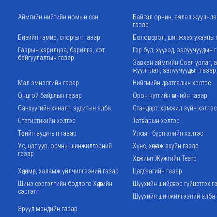
Аймгийн нийтийн номын сан
Байгал орчин, аялал жуулчл
газар
Биеийн тамир, спортын газар
Боловсрол, шинжлэх ухааны 
Газрын харилцаа, барилга, хот
Гэр бүл, хүүхэд, залуучуудын 
байгуулалтын газар
Завхан аймгийн Соёл урлаг, 
жуулчлал, залуучуудын газар
Мал эмнэлгийн газар
Нийгмийн даатгалын хэлтэс
Онцгой байдлын газар
Орон нутгийн өмчийн газар
Санхүүгийн хяналт, аудитын алба
Стандарт, хэмжил зүйн хэлтэс
Статистикийн хэлтэс
Татварын хэлтэс
Төрийн аудитын газар
Улсын бүртгэлийн хэлтэс
Ус, цаг уур, орчны шинжилгээний
Хүнс, хөдөө аж ахуйн газар
газар
Хөгжимт Жүжгийн Театр
Хөдөлмөр, халамж үйлчилгээний газар
Цагдаагийн газар
Шинэ сэргэлтийн бодлого Хөдөөгийн
Шүүхийн шийдвэр гүйцэтгэх г
сэргэлт
Шүүхийн шинжилгээний алба
Эрүүл мэндийн газар