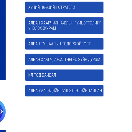
ХҮНИЙ НӨӨЦИЙН СТРАТЕГИ
АЛБАН ХААГЧИЙН АЖЛЫН ГҮЙЦЭТГЭЛИЙГ
ҮНЭЛЭХ ЖУРАМ
АЛБАН ТУШААЛЫН ТОДОРХОЙЛОЛТ
АЛБАН ХААГЧ, АЖИЛТНЫ ЁС ЗҮЙН ДҮРЭМ
ИЛ ТОД БАЙДАЛ
АЛБА ХААГЧДИЙН ГҮЙЦЭТГЭЛИЙН ТАЙЛАН