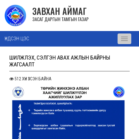
ЗАВХАН АЙМАГ
ЗАСАГ ДАРГЫН ТАМГЫН ГАЗАР
ҮНДСЭН ЦЭС
Toggle
navigati
ШИЛЖҮҮЛЭХ, СЭЛГЭН АВАХ АЖЛЫН БАЙРНЫ
ЖАГСААЛТ
512 ХҮН ҮЗСЭН БАЙНА