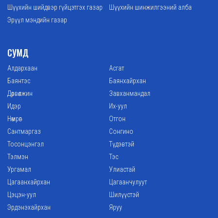
Шүүхийн шийдвэр гүйцэтгэх газар
Шүүхийн шинжилгээний алба
Эрүүл мэндийн газар
СУМД
Алдархаан
Асгат
Баянтэс
Баянхайрхан
Дөрвөлжин
Завханмандал
Идэр
Их-уул
Нөмрөг
Отгон
Сантмаргаз
Сонгино
Тосонцэнгэл
Түдэвтэй
Тэлмэн
Тэс
Ургамал
Улиастай
Цагаанхайрхан
Цагаанчулуут
Цэцэн-уул
Шилүүстэй
Эрдэнэхайрхан
Яруу