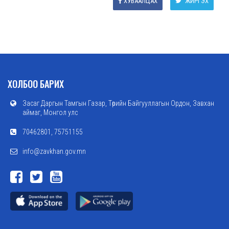
ХУВААЛЦАХ
ЖИРГЭХ
ХОЛБОО БАРИХ
Засаг Даргын Тамгын Газар, Төрийн Байгууллагын Ордон, Завхан
аймаг, Монгол улс
70462801, 75751155
info@zavkhan.gov.mn