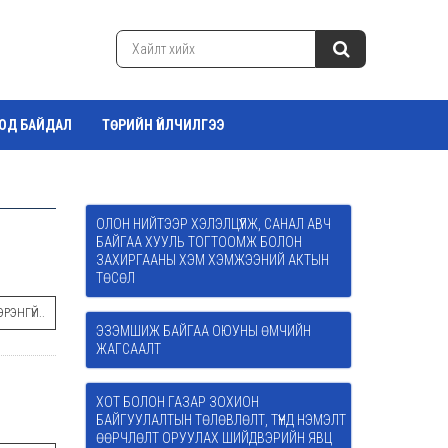
ТОД БАЙДАЛ
ТӨРИЙН ҮЙЛЧИЛГЭЭ
ОЛОН НИЙТЭЭР ХЭЛЭЛЦҮҮЛЖ, САНАЛ АВЧ
БАЙГАА ХУУЛЬ ТОГТООМЖ БОЛОН
ЗАХИРГААНЫ ХЭМ ХЭМЖЭЭНИЙ АКТЫН
ТӨСӨЛ
РЭНГҮЙ..
ЭЗЭМШИЖ БАЙГАА ОЮУНЫ ӨМЧИЙН
ЖАГСААЛТ
ХОТ БОЛОН ГАЗАР ЗОХИОН
БАЙГУУЛАЛТЫН ТӨЛӨВЛӨЛТ, ТҮҮНД НЭМЭЛТ
ӨӨРЧЛӨЛТ ОРУУЛАХ ШИЙДВЭРИЙН ЯВЦ