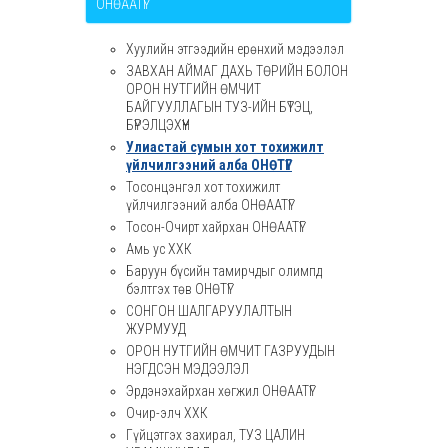
ОНӨААТҮГ
Хуулийн этгээдийн ерөнхий мэдээлэл
ЗАВХАН АЙМАГ ДАХЬ ТӨРИЙН БОЛОН
ОРОН НУТГИЙН ӨМЧИТ
БАЙГУУЛЛАГЫН ТУЗ-ИЙН БҮТЭЦ,
БҮРЭЛЦЭХҮҮН
Улиастай сумын хот тохижилт
үйлчилгээний алба ОНӨТҮГ
Тосонцэнгэл хот тохижилт
үйлчилгээний алба ОНӨААТҮГ
Тосон-Очирт хайрхан ОНӨААТҮГ
Амь ус ХХК
Баруун бүсийн тамирчдыг олимпд
бэлтгэх төв ОНӨТҮГ
СОНГОН ШАЛГАРУУЛАЛТЫН
ЖУРМУУД
ОРОН НУТГИЙН ӨМЧИТ ГАЗРУУДЫН
НЭГДСЭН МЭДЭЭЛЭЛ
Эрдэнэхайрхан хөгжил ОНӨААТҮГ
Очир-элч ХХК
Гүйцэтгэх захирал, ТУЗ ЦАЛИН