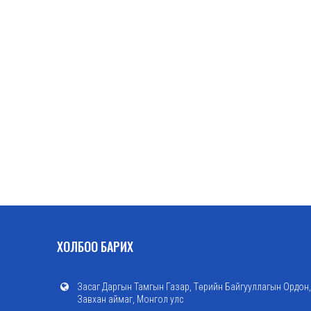
ХОЛБОО БАРИХ
Засаг Даргын Тамгын Газар, Төрийн Байгууллагын Ордон,
Завхан аймаг, Монгол улс