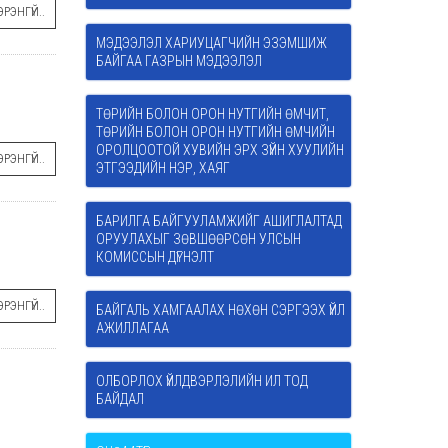
РЭНГҮЙ..
МЭДЭЭЛЭЛ ХАРИУЦАГЧИЙН ЭЗЭМШИЖ
БАЙГАА ГАЗРЫН МЭДЭЭЛЭЛ
ТӨРИЙН БОЛОН ОРОН НУТГИЙН ӨМЧИТ,
ТӨРИЙН БОЛОН ОРОН НУТГИЙН ӨМЧИЙН
ОРОЛЦООТОЙ ХУВИЙН ЭРХ ЗҮЙН ХУУЛИЙН
РЭНГҮЙ..
ЭТГЭЭДИЙН НЭР, ХАЯГ
БАРИЛГА БАЙГУУЛАМЖИЙГ АШИГЛАЛТАД
ОРУУЛАХЫГ ЗӨВШӨӨРСӨН УЛСЫН
КОМИССЫН ДҮГНЭЛТ
РЭНГҮЙ..
БАЙГАЛЬ ХАМГААЛАХ НӨХӨН СЭРГЭЭХ ҮЙЛ
АЖИЛЛАГАА
ОЛБОРЛОХ ҮЙЛДВЭРЛЭЛИЙН ИЛ ТОД
БАЙДАЛ