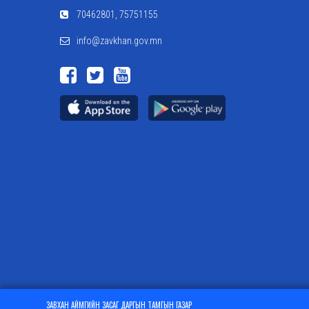
70462801, 75751155
info@zavkhan.gov.mn
ЗАВХАН АЙМГИЙН ЗАСАГ ДАРГЫН ТАМГЫН ГАЗАР