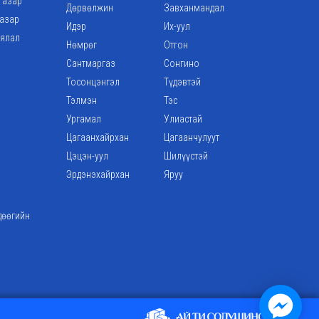
газар
Дөрвөлжин
Завханмандал
газар
Идэр
Их-уул
аялал
Нөмрөг
Отгон
Сантмаргаз
Сонгино
Тосонцэнгэл
Түдэвтэй
Тэлмэн
Тэс
Ургамал
Улиастай
Цагаанхайрхан
Цагаанчулуут
Цэцэн-уул
Шилүүстэй
Эрдэнэхайрхан
Яруу
дөөгийн