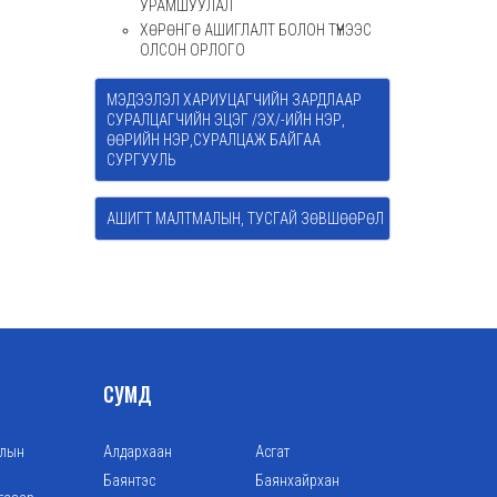
УРАМШУУЛАЛ
ХӨРӨНГӨ АШИГЛАЛТ БОЛОН ТҮҮНЭЭС
ОЛСОН ОРЛОГО
МЭДЭЭЛЭЛ ХАРИУЦАГЧИЙН ЗАРДЛААР
СУРАЛЦАГЧИЙН ЭЦЭГ /ЭХ/-ИЙН НЭР,
ӨӨРИЙН НЭР,СУРАЛЦАЖ БАЙГАА
СУРГУУЛЬ
АШИГТ МАЛТМАЛЫН, ТУСГАЙ ЗӨВШӨӨРӨЛ
СУМД
алын
Алдархаан
Асгат
Баянтэс
Баянхайрхан