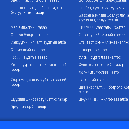
Биеийн тамир, спортын газар
Боловсрол, шинжлэх ухааны 
Газрын харилцаа, барилга, хот
Гэр бүл, хүүхэд, залуучуудын 
байгуулалтын газар
Завхан аймгийн Соёл урлаг, 
жуулчлал, залуучуудын газар
Мал эмнэлгийн газар
Нийгмийн даатгалын хэлтэс
Онцгой байдлын газар
Орон нутгийн өмчийн газар
Санхүүгийн хяналт, аудитын алба
Стандарт, хэмжил зүйн хэлтэс
Статистикийн хэлтэс
Татварын хэлтэс
Төрийн аудитын газар
Улсын бүртгэлийн хэлтэс
Ус, цаг уур, орчны шинжилгээний
Хүнс, хөдөө аж ахуйн газар
газар
Хөгжимт Жүжгийн Театр
Хөдөлмөр, халамж үйлчилгээний
Цагдаагийн газар
газар
Шинэ сэргэлтийн бодлого Хө
сэргэлт
Шүүхийн шийдвэр гүйцэтгэх газар
Шүүхийн шинжилгээний алба
Эрүүл мэндийн газар