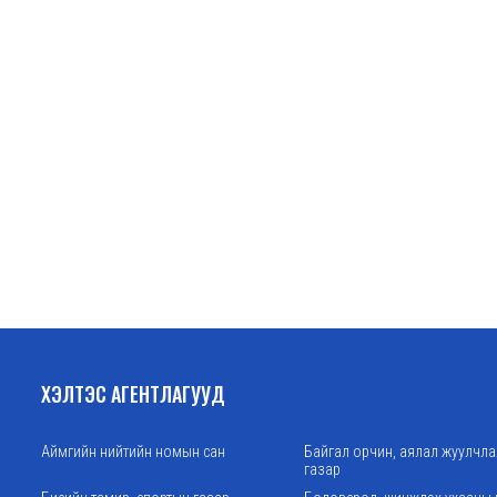
ХЭЛТЭС АГЕНТЛАГУУД
Аймгийн нийтийн номын сан
Байгал орчин, аялал жуулчл
газар