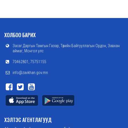
ХОЛБОО БАРИХ
Засаг Даргын Тамгын Газар, Төрийн Байгууллагын Ордон, Завхан
аймаг, Монгол улс
70462801, 75751155
info@zavkhan.gov.mn
ХЭЛТЭС АГЕНТЛАГУУД