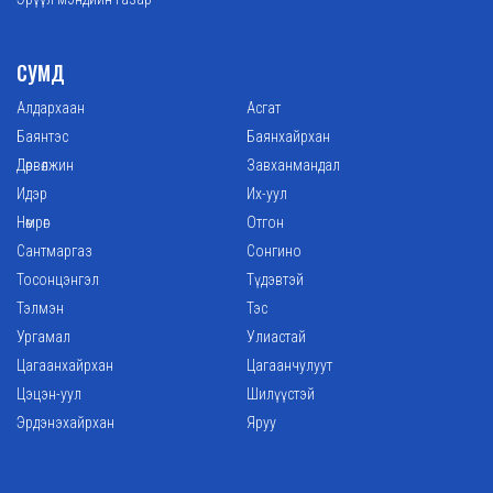
СУМД
Алдархаан
Асгат
Баянтэс
Баянхайрхан
Дөрвөлжин
Завханмандал
Идэр
Их-уул
Нөмрөг
Отгон
Сантмаргаз
Сонгино
Тосонцэнгэл
Түдэвтэй
Тэлмэн
Тэс
Ургамал
Улиастай
Цагаанхайрхан
Цагаанчулуут
Цэцэн-уул
Шилүүстэй
Эрдэнэхайрхан
Яруу