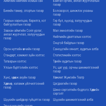
Аймгийн нийтийн номын сан
Байгал орчин, аялал жуулчлалын
газар
Биеийн тамир, спортын газар
Боловсрол, шинжлэх ухааны
газар
Газрын харилцаа, барилга, хот
Гэр бүл, хүүхэд, залуучуудын
байгуулалтын газар
газар
Завхан аймгийн Соёл урлаг,
Мал эмнэлгийн газар
аялал жуулчлал, залуучуудын
Нийгмийн даатгалын хэлтэс
газар
Онцгой байдлын газар
Орон нутгийн өмчийн газар
Санхүүгийн хяналт, аудитын алба
Стандарт, хэмжил зүйн хэлтэс
Статистикийн хэлтэс
Татварын хэлтэс
Төрийн аудитын газар
Улсын бүртгэлийн хэлтэс
Ус, цаг уур, орчны шинжилгээний
газар
Хүнс, хөдөө аж ахуйн газар
Хөгжимт Жүжгийн Театр
Хөдөлмөр, халамж үйлчилгээний
Цагдаагийн газар
газар
Шинэ сэргэлтийн бодлого Хөдөөгийн
сэргэлт
Шүүхийн шийдвэр гүйцэтгэх газар
Шүүхийн шинжилгээний алба
Эрүүл мэндийн газар