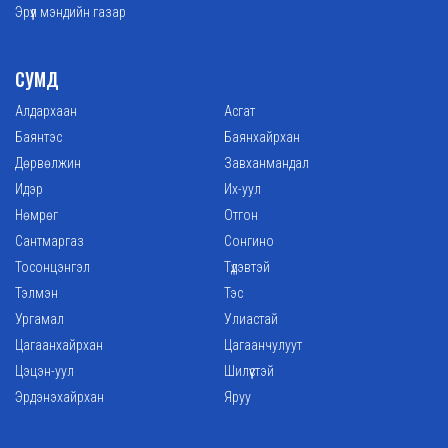
Эрүүл мэндийн газар
СУМД
Алдархаан
Асгат
Баянтэс
Баянхайрхан
Дөрвөлжин
Завханмандал
Идэр
Их-уул
Нөмрөг
Отгон
Сантмаргаз
Сонгино
Тосонцэнгэл
Түдэвтэй
Тэлмэн
Тэс
Ургамал
Улиастай
Цагаанхайрхан
Цагаанчулуут
Цэцэн-уул
Шилүүстэй
Эрдэнэхайрхан
Яруу