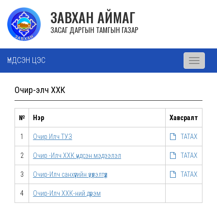
ЗАВХАН АЙМАГ
ЗАСАГ ДАРГЫН ТАМГЫН ГАЗАР
ҮНДСЭН ЦЭС
Toggle
navigati
Очир-элч ХХК
№
Нэр
Хавсралт
1
Очир Илч ТУЗ
ТАТАХ
2
Очир -Илч ХХК үндсэн мэдээлэл
ТАТАХ
3
Очир-Илч санхүүгийн үзүүлэлтүүд
ТАТАХ
4
Очир-Илч ХХК-ний дүрэм