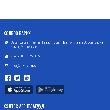
ХОЛБОО БАРИХ
Засаг Даргын Тамгын Газар, Төрийн Байгууллагын Ордон, Завхан
аймаг, Монгол улс
70462801, 75751155
info@zavkhan.gov.mn
ХЭЛТЭС АГЕНТЛАГУУД