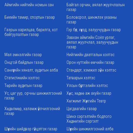
Аймгийн нийтийн номын сан
Байгал орчин, аялал жуулчлалын
газар
Биеийн тамир, спортын газар
Боловсрол, шинжлэх ухааны
газар
Газрын харилцаа, барилга, хот
Гэр бүл, хүүхэд, залуучуудын газар
байгуулалтын газар
Завхан аймгийн Соёл урлаг,
аялал жуулчлал, залуучуудын
газар
Мал эмнэлгийн газар
Нийгмийн даатгалын хэлтэс
Онцгой байдлын газар
Орон нутгийн өмчийн газар
Санхүүгийн хяналт, аудитын алба
Стандарт, хэмжил зүйн хэлтэс
Статистикийн хэлтэс
Татварын хэлтэс
Төрийн аудитын газар
Улсын бүртгэлийн хэлтэс
Ус, цаг уур, орчны шинжилгээний
Хүнс, хөдөө аж ахуйн газар
газар
Хөгжимт Жүжгийн Театр
Хөдөлмөр, халамж үйлчилгээний
Цагдаагийн газар
газар
Шинэ сэргэлтийн бодлого
Хөдөөгийн сэргэлт
Шүүхийн шийдвэр гүйцэтгэх газар
Шүүхийн шинжилгээний алба