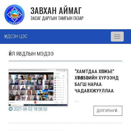
ЗАВХАН АЙМАГ
ЗАСАГ ДАРГЫН ТАМГЫН ГАЗАР
ҮНДСЭН ЦЭС
Toggle
navigati
ҮЙЛ ЯВДЛЫН МЭДЭЭ
“ХАМТДАА ХӨГЖЬЕ”
ХӨТӨЛБӨРИЙН ХҮРЭЭНД
БАГШ НАРАА
ЧАДАВХЖУУЛЛАА
...
2021-04-02 18:58:50
ДЭЛГЭРЭНГҮЙ..