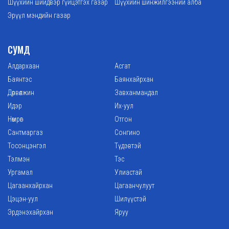
Шүүхийн шийдвэр гүйцэтгэх газар
Шүүхийн шинжилгээний алба
Эрүүл мэндийн газар
СУМД
Алдархаан
Асгат
Баянтэс
Баянхайрхан
Дөрвөлжин
Завханмандал
Идэр
Их-уул
Нөмрөг
Отгон
Сантмаргаз
Сонгино
Тосонцэнгэл
Түдэвтэй
Тэлмэн
Тэс
Ургамал
Улиастай
Цагаанхайрхан
Цагаанчулуут
Цэцэн-уул
Шилүүстэй
Эрдэнэхайрхан
Яруу