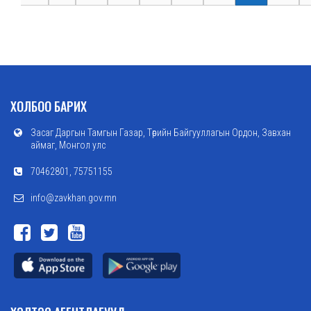
ХОЛБОО БАРИХ
Засаг Даргын Тамгын Газар, Төрийн Байгууллагын Ордон, Завхан
аймаг, Монгол улс
70462801, 75751155
info@zavkhan.gov.mn