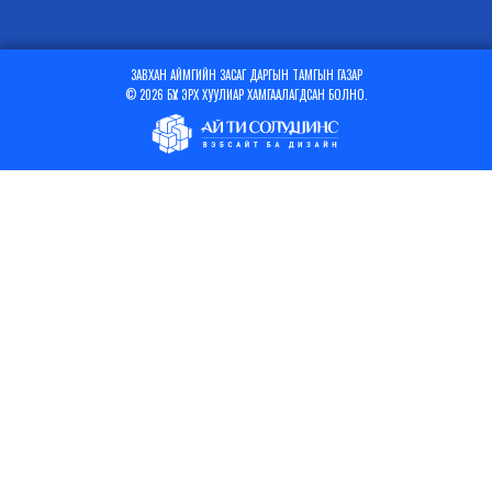
ЗАВХАН АЙМГИЙН ЗАСАГ ДАРГЫН ТАМГЫН ГАЗАР
© 2026 БҮХ ЭРХ ХУУЛИАР ХАМГААЛАГДСАН БОЛНО.