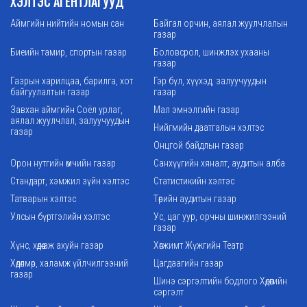
ХЭЛТЭС АГЕНТЛАГУУД
Аймгийн нийтийн номын сан
Байгал орчин, аялал жуулчлалын
газар
Биеийн тамир, спортын газар
Боловсрол, шинжлэх ухааны
газар
Газрын харилцаа, барилга, хот
Гэр бүл, хүүхэд, залуучуудын
байгуулалтын газар
газар
Завхан аймгийн Соёл урлаг,
Мал эмнэлгийн газар
аялал жуулчлал, залуучуудын
Нийгмийн даатгалын хэлтэс
газар
Онцгой байдлын газар
Орон нутгийн өмчийн газар
Санхүүгийн хяналт, аудитын алба
Стандарт, хэмжил зүйн хэлтэс
Статистикийн хэлтэс
Татварын хэлтэс
Төрийн аудитын газар
Улсын бүртгэлийн хэлтэс
Ус, цаг уур, орчны шинжилгээний
газар
Хүнс, хөдөө аж ахуйн газар
Хөгжимт Жүжгийн Театр
Хөдөлмөр, халамж үйлчилгээний
Цагдаагийн газар
газар
Шинэ сэргэлтийн бодлого Хөдөөгийн
сэргэлт