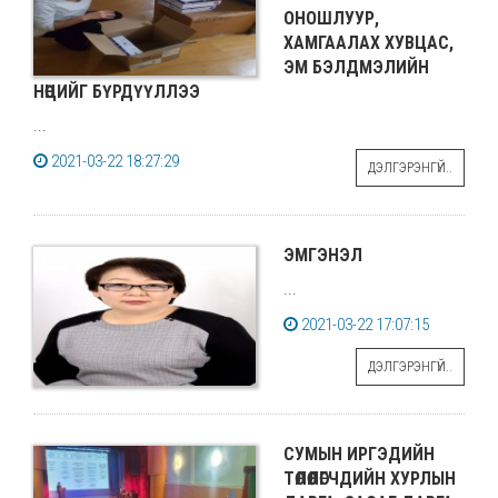
ОНОШЛУУР,
ХАМГААЛАХ ХУВЦАС,
ЭМ БЭЛДМЭЛИЙН
НӨӨЦИЙГ БҮРДҮҮЛЛЭЭ
...
2021-03-22 18:27:29
ДЭЛГЭРЭНГҮЙ..
ЭМГЭНЭЛ
...
2021-03-22 17:07:15
ДЭЛГЭРЭНГҮЙ..
СУМЫН ИРГЭДИЙН
ТӨЛӨӨЛӨГЧДИЙН ХУРЛЫН