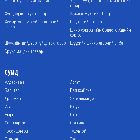
Улсын бүртгэлийн хэлтэс
Ус, цаг уур, орчны шинжилгээний
газар
Хүнс, хөдөө аж ахуйн газар
Хөгжимт Жүжгийн Театр
Хөдөлмөр, халамж үйлчилгээний
Цагдаагийн газар
газар
Шинэ сэргэлтийн бодлого Хөдөөгийн
сэргэлт
Шүүхийн шийдвэр гүйцэтгэх газар
Шүүхийн шинжилгээний алба
Эрүүл мэндийн газар
СУМД
Алдархаан
Асгат
Баянтэс
Баянхайрхан
Дөрвөлжин
Завханмандал
Идэр
Их-уул
Нөмрөг
Отгон
Сантмаргаз
Сонгино
Тосонцэнгэл
Түдэвтэй
Тэлмэн
Тэс