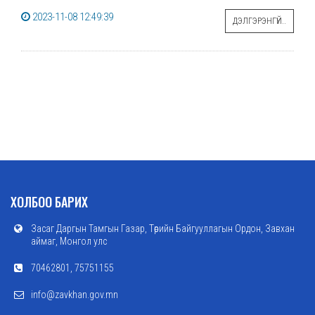
2023-11-08 12:49:39
ДЭЛГЭРЭНГҮЙ..
ХОЛБОО БАРИХ
Засаг Даргын Тамгын Газар, Төрийн Байгууллагын Ордон, Завхан
аймаг, Монгол улс
70462801, 75751155
info@zavkhan.gov.mn