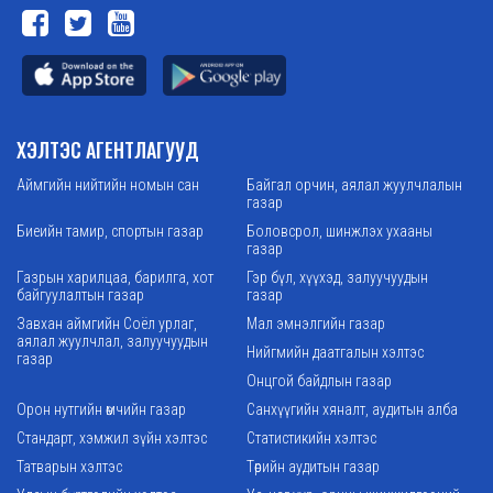
ХЭЛТЭС АГЕНТЛАГУУД
Аймгийн нийтийн номын сан
Байгал орчин, аялал жуулчлалын
газар
Биеийн тамир, спортын газар
Боловсрол, шинжлэх ухааны
газар
Газрын харилцаа, барилга, хот
Гэр бүл, хүүхэд, залуучуудын
байгуулалтын газар
газар
Завхан аймгийн Соёл урлаг,
Мал эмнэлгийн газар
аялал жуулчлал, залуучуудын
Нийгмийн даатгалын хэлтэс
газар
Онцгой байдлын газар
Орон нутгийн өмчийн газар
Санхүүгийн хяналт, аудитын алба
Стандарт, хэмжил зүйн хэлтэс
Статистикийн хэлтэс
Татварын хэлтэс
Төрийн аудитын газар