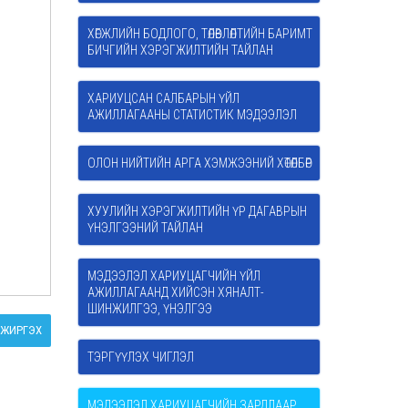
ХӨГЖЛИЙН БОДЛОГО, ТӨЛӨВЛӨЛТИЙН БАРИМТ
БИЧГИЙН ХЭРЭГЖИЛТИЙН ТАЙЛАН
ХАРИУЦСАН САЛБАРЫН ҮЙЛ
АЖИЛЛАГААНЫ СТАТИСТИК МЭДЭЭЛЭЛ
ОЛОН НИЙТИЙН АРГА ХЭМЖЭЭНИЙ ХӨТӨЛБӨР
ХУУЛИЙН ХЭРЭГЖИЛТИЙН ҮР ДАГАВРЫН
ҮНЭЛГЭЭНИЙ ТАЙЛАН
МЭДЭЭЛЭЛ ХАРИУЦАГЧИЙН ҮЙЛ
АЖИЛЛАГААНД ХИЙСЭН ХЯНАЛТ-
ШИНЖИЛГЭЭ, ҮНЭЛГЭЭ
ЖИРГЭХ
ТЭРГҮҮЛЭХ ЧИГЛЭЛ
МЭДЭЭЛЭЛ ХАРИУЦАГЧИЙН ЗАРДЛААР