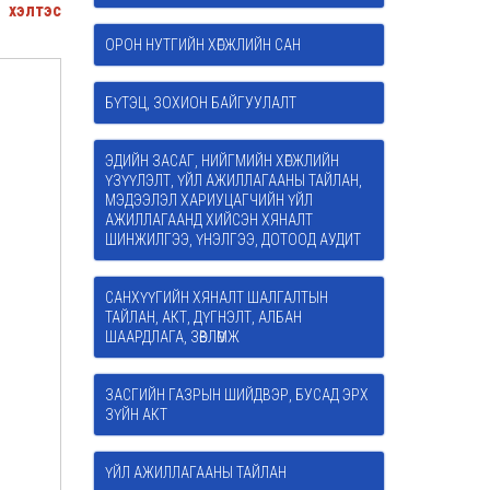
 хэлтэс
ОРОН НУТГИЙН ХӨГЖЛИЙН САН
БҮТЭЦ, ЗОХИОН БАЙГУУЛАЛТ
ЭДИЙН ЗАСАГ, НИЙГМИЙН ХӨГЖЛИЙН
ҮЗҮҮЛЭЛТ, ҮЙЛ АЖИЛЛАГААНЫ ТАЙЛАН,
МЭДЭЭЛЭЛ ХАРИУЦАГЧИЙН ҮЙЛ
АЖИЛЛАГААНД ХИЙСЭН ХЯНАЛТ
ШИНЖИЛГЭЭ, ҮНЭЛГЭЭ, ДОТООД АУДИТ
САНХҮҮГИЙН ХЯНАЛТ ШАЛГАЛТЫН
ТАЙЛАН, АКТ, ДҮГНЭЛТ, АЛБАН
ШААРДЛАГА, ЗӨВЛӨМЖ
ЗАСГИЙН ГАЗРЫН ШИЙДВЭР, БУСАД ЭРХ
ЗҮЙН АКТ
ҮЙЛ АЖИЛЛАГААНЫ ТАЙЛАН