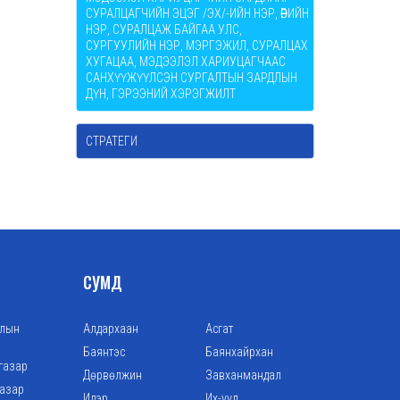
СУРАЛЦАГЧИЙН ЭЦЭГ /ЭХ/-ИЙН НЭР, ӨӨРИЙН
НЭР, СУРАЛЦАЖ БАЙГАА УЛС,
СУРГУУЛИЙН НЭР, МЭРГЭЖИЛ, СУРАЛЦАХ
ХУГАЦАА, МЭДЭЭЛЭЛ ХАРИУЦАГЧААС
САНХҮҮЖҮҮЛСЭН СУРГАЛТЫН ЗАРДЛЫН
ДҮН, ГЭРЭЭНИЙ ХЭРЭГЖИЛТ
СТРАТЕГИ
СУМД
алын
Алдархаан
Асгат
Баянтэс
Баянхайрхан
газар
Дөрвөлжин
Завханмандал
газар
Идэр
Их-уул