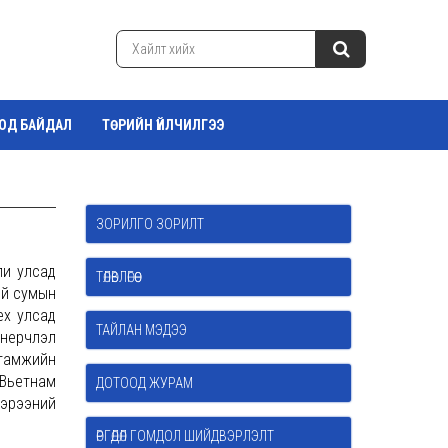
ТОД БАЙДАЛ
ТӨРИЙН ҮЙЛЧИЛГЭЭ
ЗОРИЛГО ЗОРИЛТ
ли улсад
ТӨЛӨВЛӨГӨӨ
эй сумын
ех улсад
ТАЙЛАН МЭДЭЭ
нерчлэл
гамжийн
-Вьетнам
ДОТООД ЖУРАМ
гэрээний
ӨРГӨДӨЛ ГОМДОЛ ШИЙДВЭРЛЭЛТ