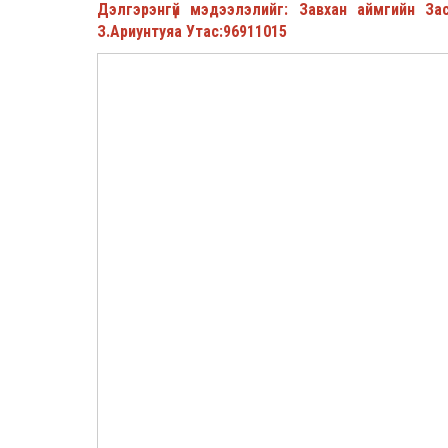
Дэлгэрэнгүй мэдээлэлийг: Завхан аймгийн З
З.Ариунтуяа Утас:96911015