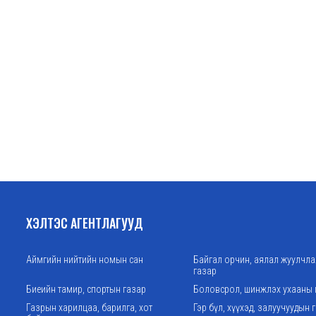
ХЭЛТЭС АГЕНТЛАГУУД
Аймгийн нийтийн номын сан
Байгал орчин, аялал жуулчл
газар
Биеийн тамир, спортын газар
Боловсрол, шинжлэх ухааны 
Газрын харилцаа, барилга, хот
Гэр бүл, хүүхэд, залуучуудын 