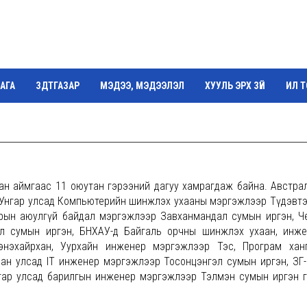
АГА
ЗДТГАЗАР
МЭДЭЭ, МЭДЭЭЛЭЛ
ХУУЛЬ ЭРХ ЗҮЙ
ИЛ 
Г
Завхан аймгаас 11 оюутан гэрээний дагуу хамрагдаж байна. Австра
, Унгар улсад Компьютерийн шинжлэх ухааны мэргэжлээр Түдэвт
арын аюулгүй байдал мэргэжлээр Завханмандал сумын иргэн, Ч
л сумын иргэн, БНХАУ-д Байгаль орчны шинжлэх ухаан, инже
энэхайрхан, Уурхайн инженер мэргэжлээр Тэс, Програм хан
ман улсад IT инженер мэргэжлээр Тосонцэнгэл сумын иргэн, ЗГ
гар улсад барилгын инженер мэргэжлээр Тэлмэн сумын иргэн 