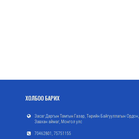
ХОЛБОО БАРИХ
Засаг Даргын Тамгын Газар, Төрийн Байгууллагын Ордон,
Завхан аймаг, Монгол улс
70462801, 75751155