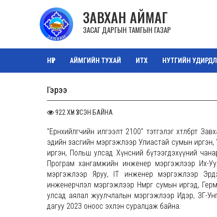
ЗАВХАН АЙМАГ
ЗАСАГ ДАРГЫН ТАМГЫН ГАЗАР
НҮҮР
АЙМГИЙН ТУХАЙ
ИТХ
НУТГИЙН УДИРДЛ
ТАЗ САЛБАР ЗӨВЛӨЛ
ОРОН НУТГИЙН ӨМЧ
ЗУРА
Гэрээ
922 ХҮН ҮЗСЭН БАЙНА
"Ерөнхийлөгчийн илгээлт 2100" тэтгэлэг хөтөлбөрт 
эдийн засгийн мэргэжлээр Улиастай сумын иргэн
иргэн, Польш улсад Хүнсний бүтээгдэхүүний чан
Програм хангамжийн инженер мэргэжлээр Их-Уу
мэргэжлээр Яруу, IT инженер мэргэжлээр Эрд
инженерчлэл мэргэжлээр Нөмрөг сумын иргэд, Гер
улсад аялал жуулчлалын мэргэжлээр Идэр, ЗГ-Ун
дагуу 2023 оноос эхлэн суралцаж байна.